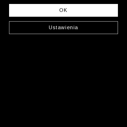
OK
Ustawienia
Skarpety z paskami
0000JX2869
15,99 zł