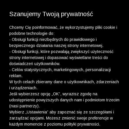
3 POLO Z BAWEŁNY ORGANICZNEJ ZA 149,99 ZŁ >>
WYPRZEDAŻ DO -50% | DODATKOWE -30% NA
DRUGI I TRZECI PRODUKT >>
Szanujemy Twoją prywatność
Chcemy Cię poinformować, że wykorzystujemy pliki cookie i
podobne technologie do:
- Obsługi funkcji niezbędnych do prawidłowego i
bezpiecznego działania naszej strony internetowej.
- Obsługi funkcji, które pozwalają zwiększyć użyteczność
strony internetowej i dopasować wyświetlane treści do
doświadczeń użytkowników.
- Celów statystycznych, marketingowych, personalizacji
reklam.
W tych celach zbieramy dane o użytkownikach, zdarzeniach
i urządzeniach.
Jeśli wybierzesz opcję „OK”, wyrazisz zgodę na
udostępnienie powyższych danych nam i podmiotom trzecim
(nasi partnerzy).
Wybierz „Ustawienia” aby zapoznać się ze szczegółami i
zarządzać opcjami. Możesz zmienić swoje preferencje w
każdym momencie z poziomu polityki prywatności.