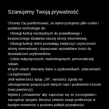
3 POLO Z BAWEŁNY ORGANICZNEJ ZA 149,99 ZŁ >>
WYPRZEDAŻ DO -50% | DODATKOWE -30% NA
DRUGI I TRZECI PRODUKT >>
Szanujemy Twoją prywatność
Chcemy Cię poinformować, że wykorzystujemy pliki cookie i
podobne technologie do:
- Obsługi funkcji niezbędnych do prawidłowego i
bezpiecznego działania naszej strony internetowej.
- Obsługi funkcji, które pozwalają zwiększyć użyteczność
strony internetowej i dopasować wyświetlane treści do
doświadczeń użytkowników.
- Celów statystycznych, marketingowych, personalizacji
reklam.
W tych celach zbieramy dane o użytkownikach, zdarzeniach
i urządzeniach.
Jeśli wybierzesz opcję „OK”, wyrazisz zgodę na
udostępnienie powyższych danych nam i podmiotom trzecim
(nasi partnerzy).
Wybierz „Ustawienia” aby zapoznać się ze szczegółami i
zarządzać opcjami. Możesz zmienić swoje preferencje w
każdym momencie z poziomu polityki prywatności.