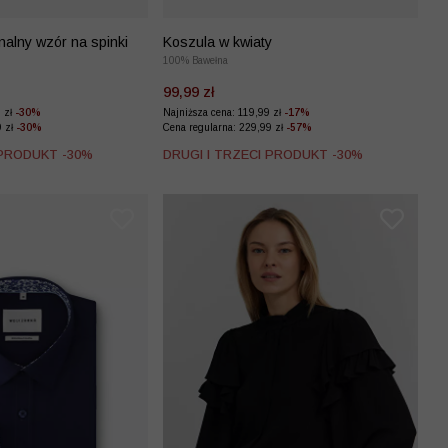
nalny wzór na spinki
Koszula w kwiaty
100% Bawełna
99,99 zł
9 zł
-30%
Najniższa cena: 119,99 zł
-17%
9 zł
-30%
Cena regularna: 229,99 zł
-57%
 PRODUKT -30%
DRUGI I TRZECI PRODUKT -30%