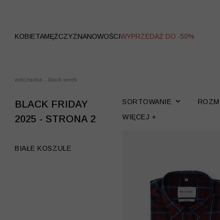
WYPRZEDAŻ
KOBIETA
MĘŻCZYZNA
NOWOŚCI
WYPRZEDAŻ DO -50%
wólczanka
-
black week
SORTOWANIE
ROZM
BLACK FRIDAY
WIĘCEJ +
2025 - STRONA 2
BIAŁE KOSZULE