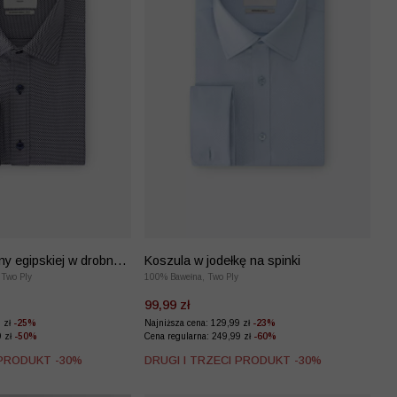
ny egipskiej w drobny
Koszula w jodełkę na spinki
 Two Ply
100% Bawełna, Two Ply
99,99 zł
9 zł
-25%
Najniższa cena: 129,99 zł
-23%
9 zł
-50%
Cena regularna: 249,99 zł
-60%
 PRODUKT -30%
DRUGI I TRZECI PRODUKT -30%