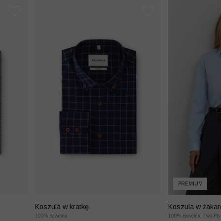
PREMIUM
Koszula w kratkę
Koszula w żaka
100% Bawełna
100% Bawełna, Two Ply