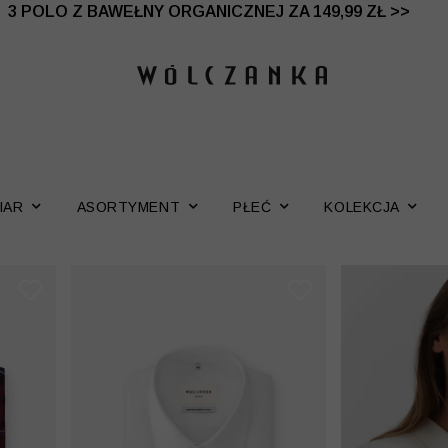
 DO -50% | DODATKOWE -30% NA DRUGI I TRZECI PRO
3 POLO Z BAWEŁNY ORGANICZNEJ ZA 149,99 ZŁ >>
IAR
ASORTYMENT
PŁEĆ
KOLEKCJA