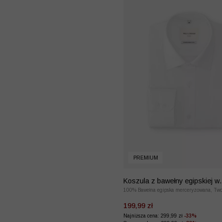
PREMIUM
Koszula z bawełny egipskiej w
mikrowzór
100% Bawełna egipska merceryzowana, Two
199,99 zł
Najniższa cena: 299,99 zł
-33%