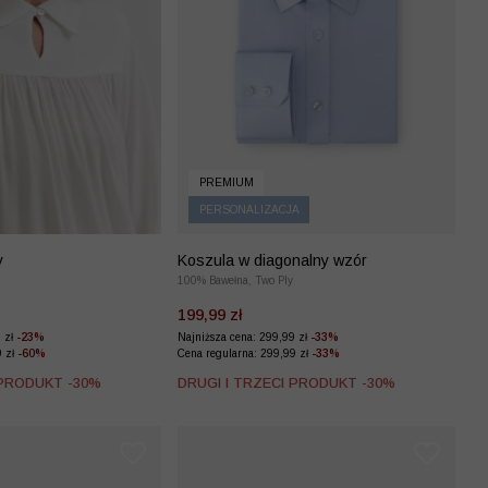
PREMIUM
PERSONALIZACJA
y
Koszula w diagonalny wzór
100% Bawełna, Two Ply
199,99 zł
9 zł
-23%
Najniższa cena: 299,99 zł
-33%
9 zł
-60%
Cena regularna: 299,99 zł
-33%
 PRODUKT -30%
DRUGI I TRZECI PRODUKT -30%