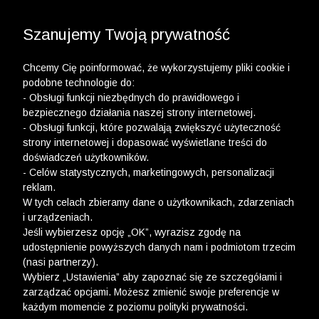
WYPRZEDAŻ DO -50% | DODATKOWE -30% NA
DRUGI I TRZECI PRODUKT >>
Szanujemy Twoją prywatność
Chcemy Cię poinformować, że wykorzystujemy pliki cookie i
podobne technologie do:
- Obsługi funkcji niezbędnych do prawidłowego i
bezpiecznego działania naszej strony internetowej.
wólczanka
-
black week
- Obsługi funkcji, które pozwalają zwiększyć użyteczność
strony internetowej i dopasować wyświetlane treści do
BLACK FRIDAY 2025 - STRONA 5
doświadczeń użytkowników.
- Celów statystycznych, marketingowych, personalizacji
FILTRY
reklam.
W tych celach zbieramy dane o użytkownikach, zdarzeniach
i urządzeniach.
Jeśli wybierzesz opcję „OK”, wyrazisz zgodę na
udostępnienie powyższych danych nam i podmiotom trzecim
(nasi partnerzy).
Wybierz „Ustawienia” aby zapoznać się ze szczegółami i
zarządzać opcjami. Możesz zmienić swoje preferencje w
każdym momencie z poziomu polityki prywatności.