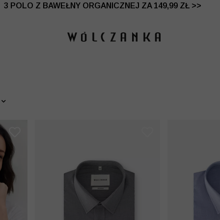
 DO -50% | DODATKOWE -30% NA DRUGI I TRZECI PRO
3 POLO Z BAWEŁNY ORGANICZNEJ ZA 149,99 ZŁ >>