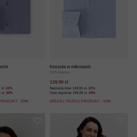
wzór
Koszula w mikrowzór
100% Bawełna
129,99 zł
9 zł
-33%
Najniższa cena: 149,99 zł
-13%
9 zł
-60%
Cena regularna: 249,99 zł
-48%
 PRODUKT -30%
DRUGI I TRZECI PRODUKT -30%