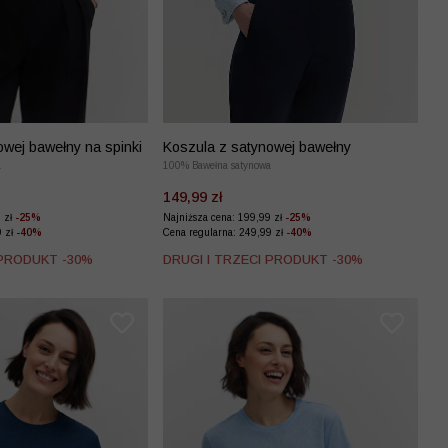
owej bawełny na spinki
Koszula z satynowej bawełny
a
100% Bawełna satynowa
149,99 zł
9 zł
-25%
Najniższa cena: 199,99 zł
-25%
9 zł
-40%
Cena regularna: 249,99 zł
-40%
 PRODUKT -30%
DRUGI I TRZECI PRODUKT -30%