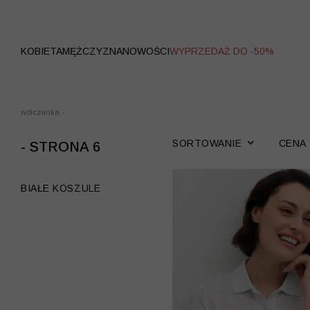
WYPRZEDAŻ
KOBIETA
MĘŻCZYZNA
NOWOŚCI
WYPRZEDAŻ DO -50%
wólczanka
-
SORTOWANIE
CENA
- STRONA 6
BIAŁE KOSZULE