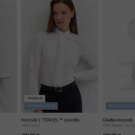
PREMIUM
PERSONALIZACJA
PERSONALIZACJ
Koszula z TENCEL™ Lyocellu
Gładka koszula
100% Lyocell
100% Bawełna, Two Ply