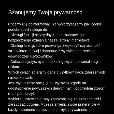
3 POLO Z BAWEŁNY ORGANICZNEJ ZA 149,99 ZŁ >>
WYPRZEDAŻ DO -50% | DODATKOWE -30% NA
DRUGI I TRZECI PRODUKT >>
Szanujemy Twoją prywatność
Chcemy Cię poinformować, że wykorzystujemy pliki cookie i
podobne technologie do:
- Obsługi funkcji niezbędnych do prawidłowego i
bezpiecznego działania naszej strony internetowej.
- Obsługi funkcji, które pozwalają zwiększyć użyteczność
strony internetowej i dopasować wyświetlane treści do
doświadczeń użytkowników.
- Celów statystycznych, marketingowych, personalizacji
reklam.
W tych celach zbieramy dane o użytkownikach, zdarzeniach
i urządzeniach.
Jeśli wybierzesz opcję „OK”, wyrazisz zgodę na
udostępnienie powyższych danych nam i podmiotom trzecim
(nasi partnerzy).
Wybierz „Ustawienia” aby zapoznać się ze szczegółami i
zarządzać opcjami. Możesz zmienić swoje preferencje w
każdym momencie z poziomu polityki prywatności.