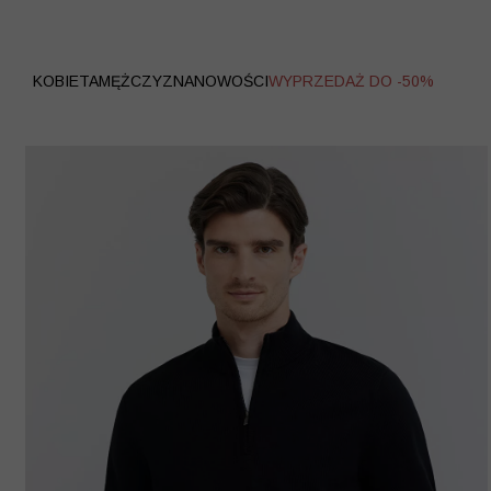
WYPRZEDAŻ
KOBIETA
MĘŻCZYZNA
NOWOŚCI
WYPRZEDAŻ DO -50%