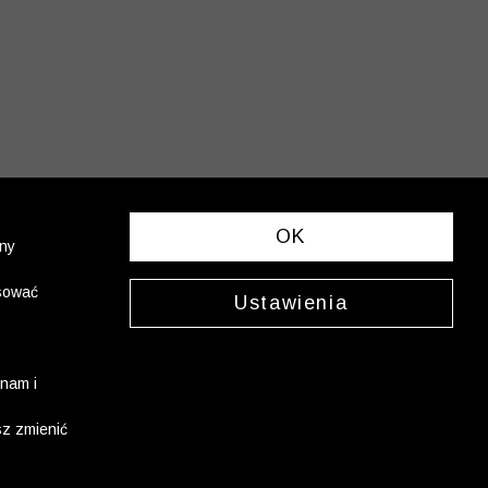
OK
ony
asować
Ustawienia
nam i
sz zmienić