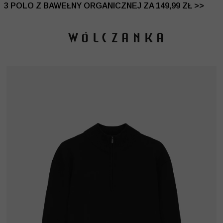
 DO -50% | DODATKOWE -30% NA DRUGI I TRZECI PRO
3 POLO Z BAWEŁNY ORGANICZNEJ ZA 149,99 ZŁ >>