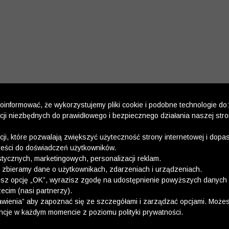
informować, że wykorzystujemy pliki cookie i podobne technologie do:
kcji niezbędnych do prawidłowego i bezpiecznego działania naszej str
kcji, które pozwalają zwiększyć użyteczność strony internetowej i dop
reści do doświadczeń użytkowników.
stycznych, marketingowych, personalizacji reklam.
 zbieramy dane o użytkownikach, zdarzeniach i urządzeniach.
esz opcję „OK”, wyrazisz zgodę na udostępnienie powyższych danych 
ecim (nasi partnerzy).
wienia” aby zapoznać się ze szczegółami i zarządzać opcjami. Może
ncje w każdym momencie z poziomu polityki prywatności.