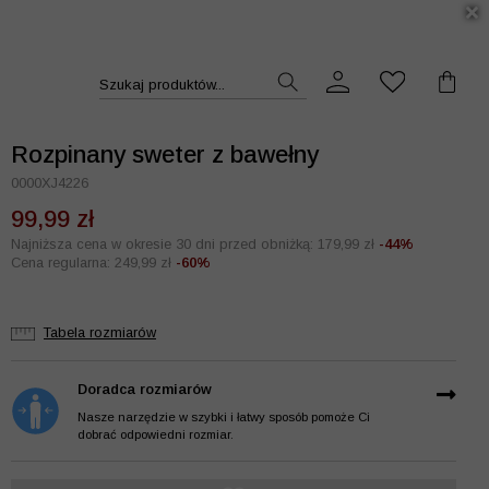
DUKT >>
Szukaj produktów...
Rozpinany sweter z bawełny
0000XJ4226
99,99 zł
Najniższa cena w okresie 30 dni przed obniżką: 179,99 zł
-44%
Cena regularna: 249,99 zł
-60%
Tabela rozmiarów
Doradca rozmiarów
Nasze narzędzie w szybki i łatwy sposób pomoże Ci
dobrać odpowiedni rozmiar.