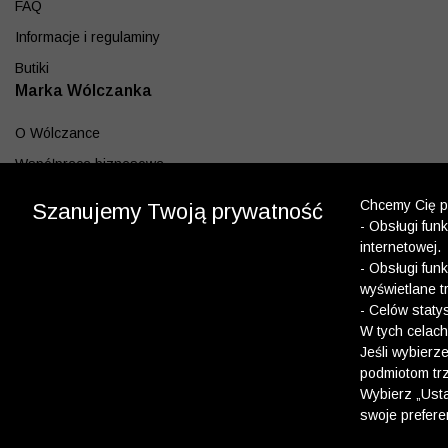
FAQ
Informacje i regulaminy
Butiki
Marka Wólczanka
O Wólczance
Współpraca biznesowa
Blog
Chcemy Cię po
Szanujemy Twoją prywatność
- Obsługi fun
Program lojalnościowy
internetowej.
Aplikacja
- Obsługi fun
wyświetlane t
Pobierz z App Store
- Celów staty
Pobierz z Google play
W tych celach
Jeśli wybierz
podmiotom trz
Dołącz do nas
Wybierz „Usta
swoje prefere