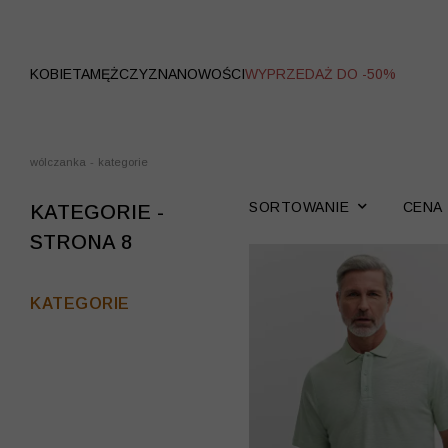
WYPRZEDAŻ
KOBIETA
MĘŻCZYZNA
NOWOŚCI
WYPRZEDAŻ DO -50%
wólczanka
-
kategorie
SORTOWANIE
CENA
KATEGORIE -
STRONA 8
KATEGORIE