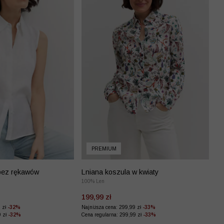
PREMIUM
bez rękawów
Lniana koszula w kwiaty
100% Len
199,99 zł
9 zł
-32%
Najniższa cena: 299,99 zł
-33%
9 zł
-32%
Cena regularna: 299,99 zł
-33%