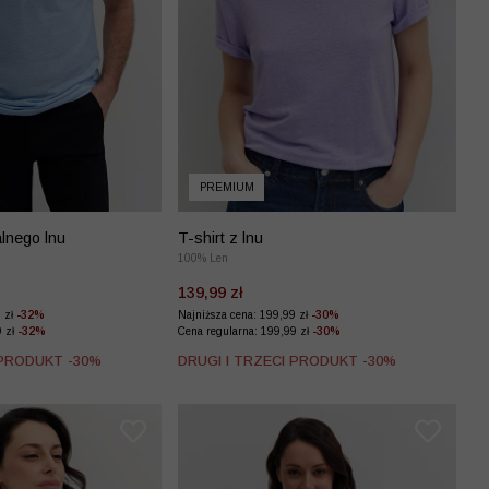
PREMIUM
alnego lnu
T-shirt z lnu
100% Len
139,99 zł
9 zł
-32%
Najniższa cena: 199,99 zł
-30%
9 zł
-32%
Cena regularna: 199,99 zł
-30%
 PRODUKT -30%
DRUGI I TRZECI PRODUKT -30%