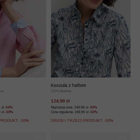
Koszula z haftem
zna
100% Bawełna
124,99 zł
9 zł
-50%
Najniższa cena: 249,99 zł
-50%
9 zł
-50%
Cena regularna: 249,99 zł
-50%
 PRODUKT -30%
DRUGI I TRZECI PRODUKT -30%