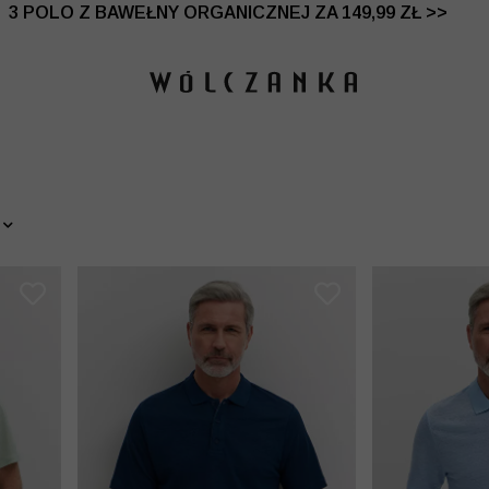
 DO -50% | DODATKOWE -30% NA DRUGI I TRZECI PRO
3 POLO Z BAWEŁNY ORGANICZNEJ ZA 149,99 ZŁ >>