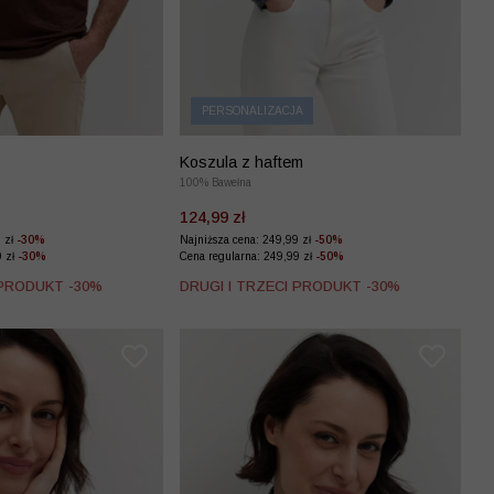
PERSONALIZACJA
Koszula z haftem
100% Bawełna
124,99 zł
9 zł
-30%
Najniższa cena: 249,99 zł
-50%
9 zł
-30%
Cena regularna: 249,99 zł
-50%
 PRODUKT -30%
DRUGI I TRZECI PRODUKT -30%