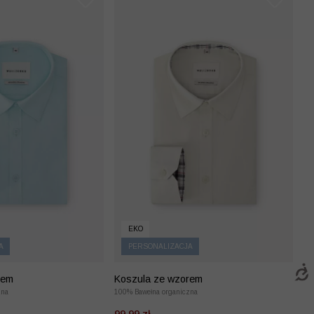
EKO
A
PERSONALIZACJA
rem
Koszula ze wzorem
zna
100% Bawełna organiczna