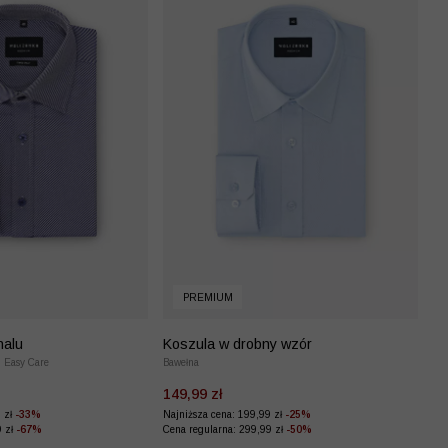
PREMIUM
nalu
Koszula w drobny wzór
, Easy Care
Bawełna
149,99 zł
9 zł
-33%
Najniższa cena: 199,99 zł
-25%
9 zł
-67%
Cena regularna: 299,99 zł
-50%