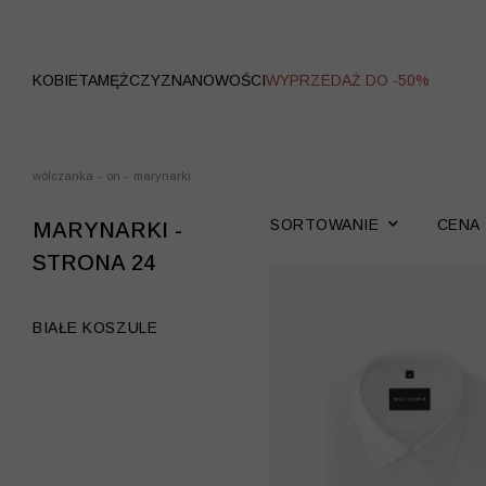
WYPRZEDAŻ
KOBIETA
MĘŻCZYZNA
NOWOŚCI
WYPRZEDAŻ DO -50%
wólczanka
-
on
-
marynarki
SORTOWANIE
CENA
MARYNARKI -
STRONA 24
BIAŁE KOSZULE