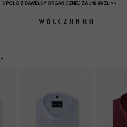
 DO -50% | DODATKOWE -30% NA DRUGI I TRZECI PRO
3 POLO Z BAWEŁNY ORGANICZNEJ ZA 149,99 ZŁ >>