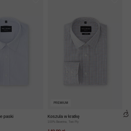
PREMIUM
e paski
Koszula w kratkę
100% Bawełna, Two Ply