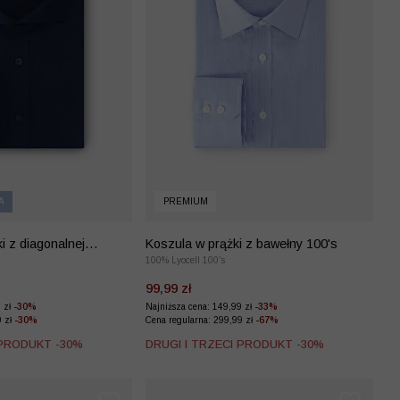
A
PREMIUM
i z diagonalnej
Koszula w prążki z bawełny 100's
100% Lyocell 100's
99,99 zł
9 zł
-30%
Najniższa cena: 149,99 zł
-33%
9 zł
-30%
Cena regularna: 299,99 zł
-67%
 PRODUKT -30%
DRUGI I TRZECI PRODUKT -30%