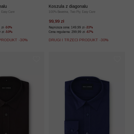
nalu
Koszula z diagonalu
, Easy Care
100% Bawełna, Two Ply, Easy Care
99,99 zł
9 zł
-50%
Najniższa cena: 149,99 zł
-33%
9 zł
-50%
Cena regularna: 299,99 zł
-67%
 PRODUKT -30%
DRUGI I TRZECI PRODUKT -30%