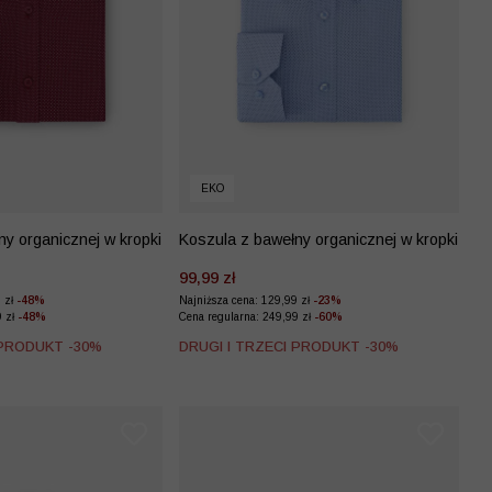
EKO
y organicznej w kropki
Koszula z bawełny organicznej w kropki
99,99 zł
9 zł
-48%
Najniższa cena: 129,99 zł
-23%
9 zł
-48%
Cena regularna: 249,99 zł
-60%
 PRODUKT -30%
DRUGI I TRZECI PRODUKT -30%