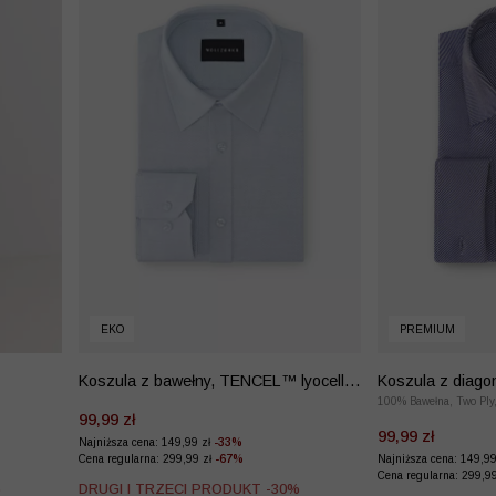
EKO
PREMIUM
Koszula z bawełny, TENCEL™ lyocellu i
Koszula z diago
wełny
100% Bawełna, Two Ply
99,99 zł
99,99 zł
Najniższa cena: 149,99 zł
-33%
Cena regularna: 299,99 zł
-67%
Najniższa cena: 149,9
Cena regularna: 299,9
%
DRUGI I TRZECI PRODUKT -30%