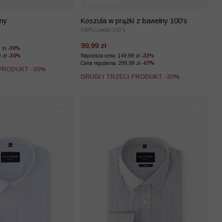
iny
Koszula w prążki z bawełny 100's
100% Lyocell 100's
99,99 zł
9 zł
-30%
9 zł
-30%
Najniższa cena: 149,99 zł
-33%
Cena regularna: 299,99 zł
-67%
 PRODUKT -30%
DRUGI I TRZECI PRODUKT -30%