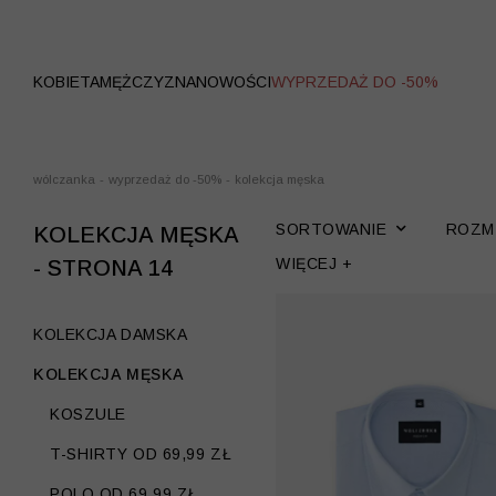
WYPRZEDAŻ
KOBIETA
MĘŻCZYZNA
NOWOŚCI
WYPRZEDAŻ DO -50%
wólczanka
-
wyprzedaż do -50%
-
kolekcja męska
SORTOWANIE
ROZM
KOLEKCJA MĘSKA
WIĘCEJ +
- STRONA 14
KOLEKCJA DAMSKA
KOLEKCJA MĘSKA
KOSZULE
T-SHIRTY OD 69,99 ZŁ
POLO OD 69,99 ZŁ