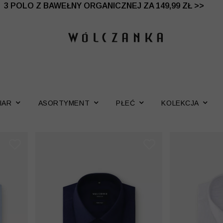
 DO -50% | DODATKOWE -30% NA DRUGI I TRZECI PRO
3 POLO Z BAWEŁNY ORGANICZNEJ ZA 149,99 ZŁ >>
IAR
ASORTYMENT
PŁEĆ
KOLEKCJA