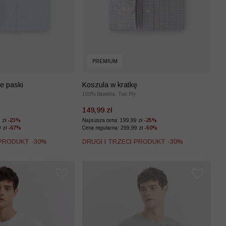
PREMIUM
e paski
Koszula w kratkę
100% Bawełna, Two Ply
149,99 zł
9 zł
-23%
Najniższa cena: 199,99 zł
-25%
9 zł
-67%
Cena regularna: 299,99 zł
-50%
 PRODUKT -30%
DRUGI I TRZECI PRODUKT -30%