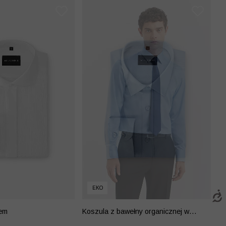
EKO
tem
Koszula z bawełny organicznej w
mikrowzór