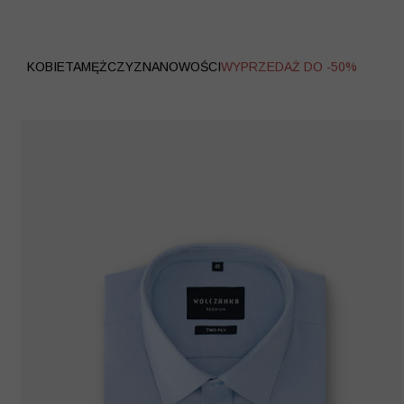
WYPRZEDAŻ
KOBIETA
MĘŻCZYZNA
NOWOŚCI
WYPRZEDAŻ DO -50%