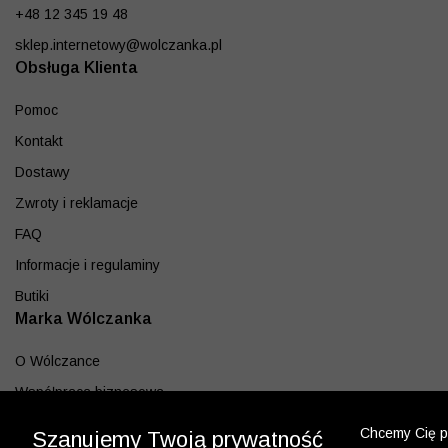
+48 12 345 19 48
sklep.internetowy@wolczanka.pl
Obsługa Klienta
Pomoc
Kontakt
Dostawy
Zwroty i reklamacje
FAQ
Informacje i regulaminy
Butiki
Marka Wólczanka
O Wólczance
Współpraca biznesowa
Blog
Chcemy Cię po
Szanujemy Twoją prywatność