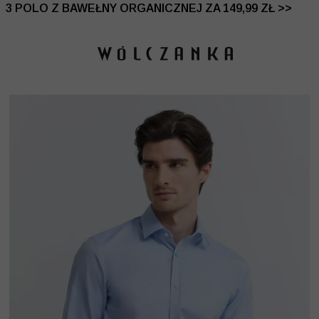
 DO -50% | DODATKOWE -30% NA DRUGI I TRZECI PRO
3 POLO Z BAWEŁNY ORGANICZNEJ ZA 149,99 ZŁ >>