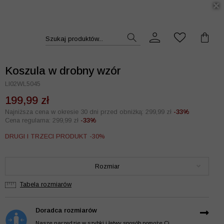
DUKT >>
Szukaj produktów...
Koszula w drobny wzór
LI02WL5045
199,99 zł
Najniższa cena w okresie 30 dni przed obniżką: 299,99 zł
-33%
Cena regularna: 299,99 zł
-33%
DRUGI I TRZECI PRODUKT -30%
Rozmiar
Tabela rozmiarów
Doradca rozmiarów
Nasze narzędzie w szybki i łatwy sposób pomoże Ci