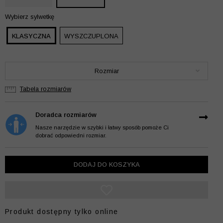
Wybierz sylwetkę
KLASYCZNA
WYSZCZUPLONA
Rozmiar
Tabela rozmiarów
Doradca rozmiarów
Nasze narzędzie w szybki i łatwy sposób pomoże Ci
dobrać odpowiedni rozmiar.
DODAJ DO KOSZYKA
Produkt dostępny tylko online