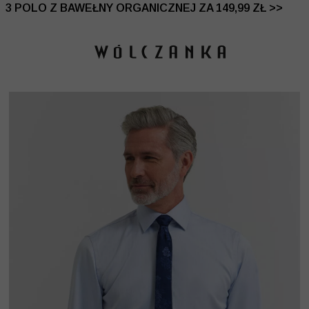
 DO -50% | DODATKOWE -30% NA DRUGI I TRZECI PRO
3 POLO Z BAWEŁNY ORGANICZNEJ ZA 149,99 ZŁ >>