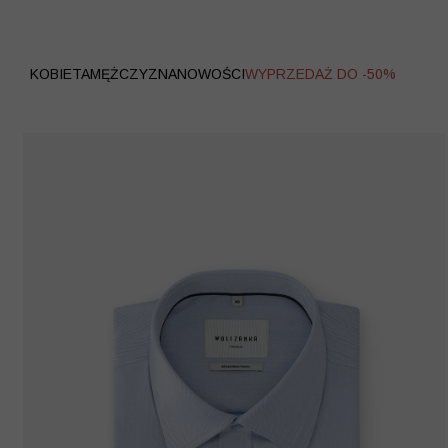
WYPRZEDAŻ
KOBIETA
MĘŻCZYZNA
NOWOŚCI
WYPRZEDAŻ DO -50%