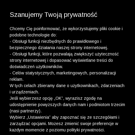
3 POLO Z BAWEŁNY ORGANICZNEJ ZA 149,99 ZŁ >>
WYPRZEDAŻ DO -50% | DODATKOWE -30% NA
DRUGI I TRZECI PRODUKT >>
Szanujemy Twoją prywatność
Chcemy Cię poinformować, że wykorzystujemy pliki cookie i
podobne technologie do:
- Obsługi funkcji niezbędnych do prawidłowego i
bezpiecznego działania naszej strony internetowej.
- Obsługi funkcji, które pozwalają zwiększyć użyteczność
strony internetowej i dopasować wyświetlane treści do
doświadczeń użytkowników.
- Celów statystycznych, marketingowych, personalizacji
reklam.
W tych celach zbieramy dane o użytkownikach, zdarzeniach
i urządzeniach.
Jeśli wybierzesz opcję „OK”, wyrazisz zgodę na
udostępnienie powyższych danych nam i podmiotom trzecim
(nasi partnerzy).
Wybierz „Ustawienia” aby zapoznać się ze szczegółami i
zarządzać opcjami. Możesz zmienić swoje preferencje w
każdym momencie z poziomu polityki prywatności.