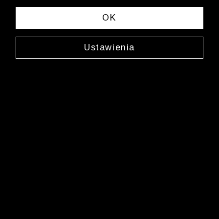
OK
Ustawienia
Skarpety w paski
0000XW5225
17,49 zł