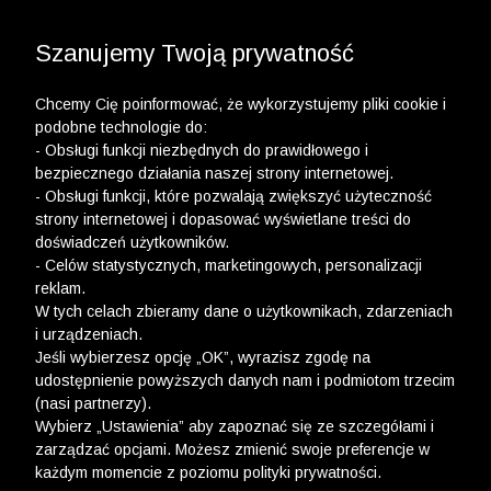
3 POLO Z BAWEŁNY ORGANICZNEJ ZA 149,99 ZŁ >>
WYPRZEDAŻ DO -50% | DODATKOWE -30% NA
DRUGI I TRZECI PRODUKT >>
Szanujemy Twoją prywatność
Chcemy Cię poinformować, że wykorzystujemy pliki cookie i
podobne technologie do:
- Obsługi funkcji niezbędnych do prawidłowego i
bezpiecznego działania naszej strony internetowej.
- Obsługi funkcji, które pozwalają zwiększyć użyteczność
strony internetowej i dopasować wyświetlane treści do
doświadczeń użytkowników.
- Celów statystycznych, marketingowych, personalizacji
reklam.
W tych celach zbieramy dane o użytkownikach, zdarzeniach
i urządzeniach.
Jeśli wybierzesz opcję „OK”, wyrazisz zgodę na
udostępnienie powyższych danych nam i podmiotom trzecim
(nasi partnerzy).
Wybierz „Ustawienia” aby zapoznać się ze szczegółami i
zarządzać opcjami. Możesz zmienić swoje preferencje w
każdym momencie z poziomu polityki prywatności.