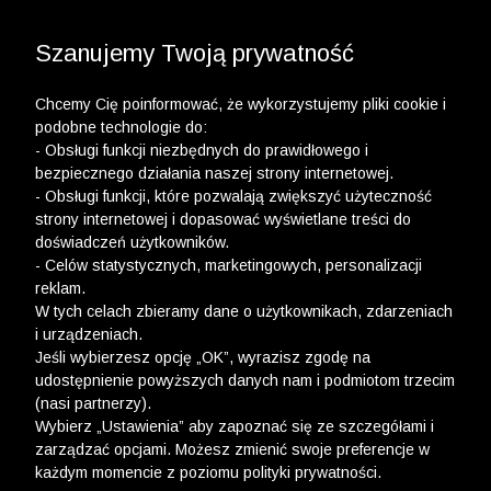
3 POLO Z BAWEŁNY ORGANICZNEJ ZA 149,99 ZŁ >>
WYPRZEDAŻ DO -50% | DODATKOWE -30% NA
DRUGI I TRZECI PRODUKT >>
Szanujemy Twoją prywatność
Chcemy Cię poinformować, że wykorzystujemy pliki cookie i
podobne technologie do:
- Obsługi funkcji niezbędnych do prawidłowego i
bezpiecznego działania naszej strony internetowej.
- Obsługi funkcji, które pozwalają zwiększyć użyteczność
strony internetowej i dopasować wyświetlane treści do
doświadczeń użytkowników.
- Celów statystycznych, marketingowych, personalizacji
reklam.
W tych celach zbieramy dane o użytkownikach, zdarzeniach
i urządzeniach.
Jeśli wybierzesz opcję „OK”, wyrazisz zgodę na
udostępnienie powyższych danych nam i podmiotom trzecim
(nasi partnerzy).
Wybierz „Ustawienia” aby zapoznać się ze szczegółami i
zarządzać opcjami. Możesz zmienić swoje preferencje w
każdym momencie z poziomu polityki prywatności.