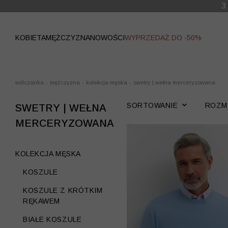
WYPRZEDAŻ
KOBIETA
MĘŻCZYZNA
NOWOŚCI
WYPRZEDAŻ DO -50%
wólczanka
-
mężczyzna
-
kolekcja męska
-
swetry | wełna merceryzowana
SORTOWANIE
ROZM
SWETRY | WEŁNA
MERCERYZOWANA
KOLEKCJA MĘSKA
KOSZULE
KOSZULE Z KRÓTKIM
RĘKAWEM
BIAŁE KOSZULE