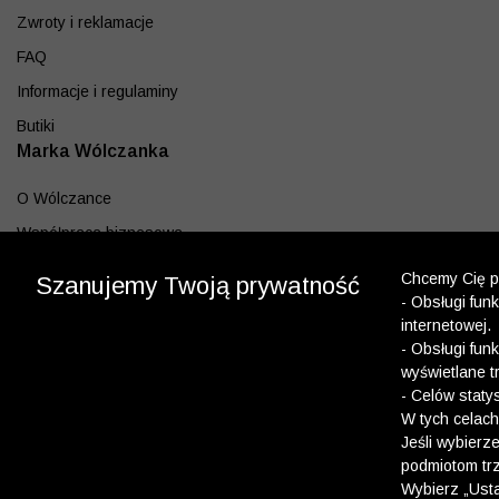
Zwroty i reklamacje
FAQ
Informacje i regulaminy
Butiki
Marka Wólczanka
O Wólczance
Współpraca biznesowa
Blog
Chcemy Cię po
Szanujemy Twoją prywatność
Program lojalnościowy
- Obsługi fun
internetowej.
Aplikacja
- Obsługi fun
wyświetlane t
Pobierz z App Store
- Celów staty
Pobierz z Google play
W tych celach
Jeśli wybierz
podmiotom trz
Dołącz do nas
Wybierz „Usta