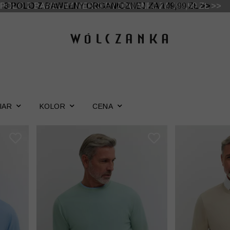
 DO -50% | DODATKOWE -30% NA DRUGI I TRZECI PRO
3 POLO Z BAWEŁNY ORGANICZNEJ ZA 149,99 ZŁ >>
IAR
KOLOR
CENA