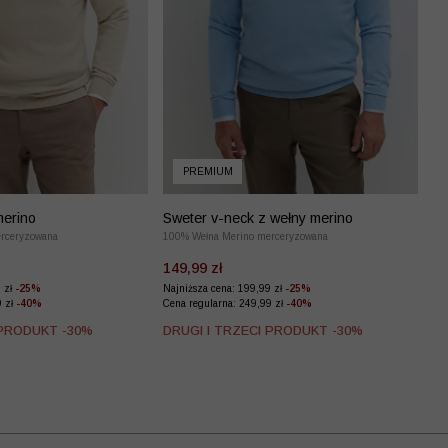
PREMIUM
merino
Sweter v-neck z wełny merino
rceryzowana
100% Wełna Merino merceryzowana
149,99 zł
9 zł
-25%
Najniższa cena: 199,99 zł
-25%
9 zł
-40%
Cena regularna: 249,99 zł
-40%
 PRODUKT -30%
DRUGI I TRZECI PRODUKT -30%