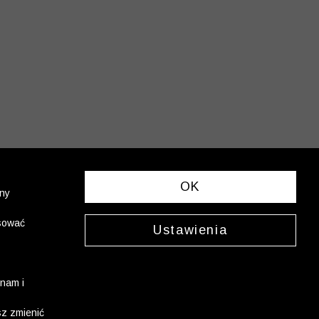
OK
ony
asować
Ustawienia
nam i
sz zmienić