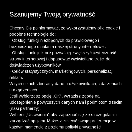
3 POLO Z BAWEŁNY ORGANICZNEJ ZA 149,99 ZŁ >>
WYPRZEDAŻ DO -50% | DODATKOWE -30% NA
DRUGI I TRZECI PRODUKT >>
Szanujemy Twoją prywatność
Chcemy Cię poinformować, że wykorzystujemy pliki cookie i
podobne technologie do:
- Obsługi funkcji niezbędnych do prawidłowego i
bezpiecznego działania naszej strony internetowej.
- Obsługi funkcji, które pozwalają zwiększyć użyteczność
strony internetowej i dopasować wyświetlane treści do
doświadczeń użytkowników.
- Celów statystycznych, marketingowych, personalizacji
reklam.
W tych celach zbieramy dane o użytkownikach, zdarzeniach
i urządzeniach.
Jeśli wybierzesz opcję „OK”, wyrazisz zgodę na
udostępnienie powyższych danych nam i podmiotom trzecim
(nasi partnerzy).
Wybierz „Ustawienia” aby zapoznać się ze szczegółami i
zarządzać opcjami. Możesz zmienić swoje preferencje w
każdym momencie z poziomu polityki prywatności.