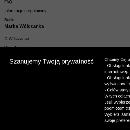
FAQ
Informacje i regulaminy
Butiki
Marka Wólczanka
O Wólczance
Współpraca biznesowa
Blog
Chcemy Cię po
Szanujemy Twoją prywatność
- Obsługi fun
Program lojalnościowy
internetowej.
Aplikacja
- Obsługi fun
wyświetlane t
Pobierz z App Store
- Celów staty
Pobierz z Google play
W tych celach
Jeśli wybierz
podmiotom trz
Dołącz do nas
Wybierz „Usta
swoje prefere