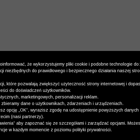
informować, że wykorzystujemy pliki cookie i podobne technologie do:
kcji niezbędnych do prawidłowego i bezpiecznego działania naszej str
kcji, które pozwalają zwiększyć użyteczność strony internetowej i dop
reści do doświadczeń użytkowników.
stycznych, marketingowych, personalizacji reklam.
 zbieramy dane o użytkownikach, zdarzeniach i urządzeniach.
esz opcję „OK”, wyrazisz zgodę na udostępnienie powyższych danych 
ecim (nasi partnerzy).
wienia” aby zapoznać się ze szczegółami i zarządzać opcjami. Może
ncje w każdym momencie z poziomu polityki prywatności.