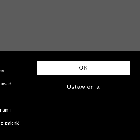
OK
ony
asować
Ustawienia
nam i
sz zmienić