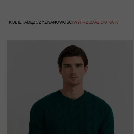
WYPRZEDAŻ
KOBIETA
MĘŻCZYZNA
NOWOŚCI
WYPRZEDAŻ DO -50%