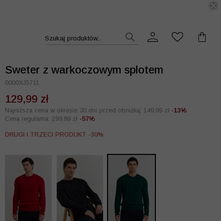
DUKT >>
Szukaj produktów...
Sweter z warkoczowym splotem
0000XJ5711
129,99 zł
Najniższa cena w okresie 30 dni przed obniżką: 149,99 zł
-13%
Cena regularna: 299,99 zł
-57%
DRUGI I TRZECI PRODUKT -30%