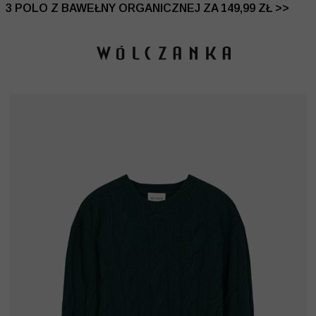
 DO -50% | DODATKOWE -30% NA DRUGI I TRZECI PRO
3 POLO Z BAWEŁNY ORGANICZNEJ ZA 149,99 ZŁ >>