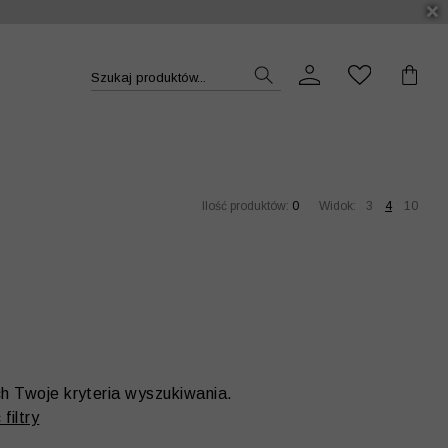
DUKT >>
Szukaj produktów...
Ilość produktów:
0
Widok:
3
4
10
ch Twoje kryteria wyszukiwania.
filtry