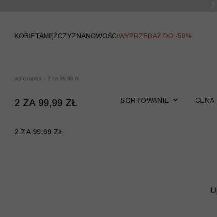
WYPRZEDAŻ
KOBIETA
MĘŻCZYZNA
NOWOŚCI
WYPRZEDAŻ DO -50%
wólczanka
-
2 za 99,99 zł
SORTOWANIE
CENA
2 ZA 99,99 ZŁ
2 ZA 99,99 ZŁ
U