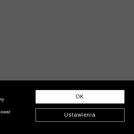
OK
ony
asować
Ustawienia