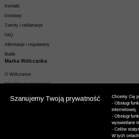
Kontakt
Dostawy
Zwroty i reklamacje
FAQ
Informacje i regulaminy
Butiki
Marka Wólczanka
O Wólczance
Współpraca biznesowa
Blog
Chcemy Cię po
Szanujemy Twoją prywatność
Program lojalnościowy
- Obsługi fun
internetowej.
Aplikacja
- Obsługi fun
wyświetlane t
Pobierz z App Store
- Celów staty
Pobierz z Google play
W tych celach