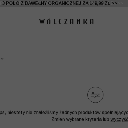
 DO -50% | DODATKOWE -30% NA DRUGI I TRZECI PRO
3 POLO Z BAWEŁNY ORGANICZNEJ ZA 149,99 ZŁ >>
ps, niestety nie znaleźliśmy żadnych produktów spełniający
Zmień wybrane kryteria lub
wyczyść 