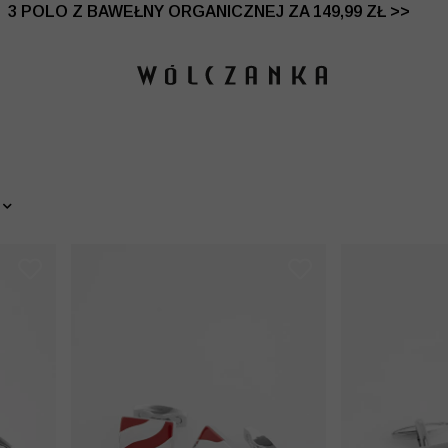
 DO -50% | DODATKOWE -30% NA DRUGI I TRZECI PRO
3 POLO Z BAWEŁNY ORGANICZNEJ ZA 149,99 ZŁ >>