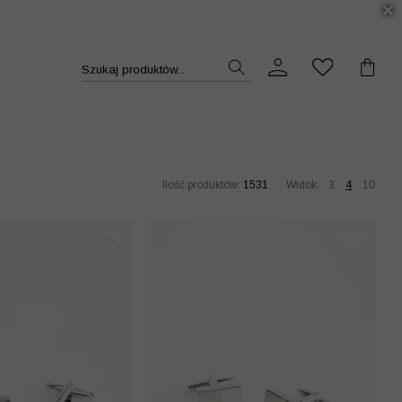
DUKT >>
Szukaj produktów...
Ilość produktów:
1531
Widok:
3
4
10