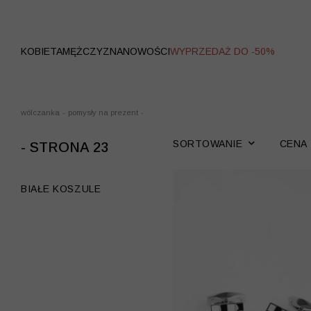
WYPRZEDAŻ
KOBIETA
MĘŻCZYZNA
NOWOŚCI
WYPRZEDAŻ DO -50%
wólczanka
-
pomysły na prezent
-
SORTOWANIE
CENA
- STRONA 23
BIAŁE KOSZULE