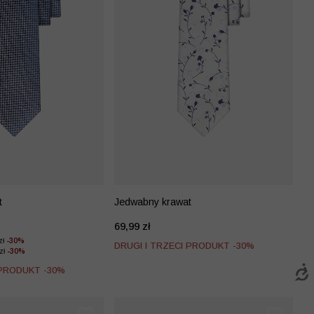
t
Jedwabny krawat
69,99 zł
zł
-30%
DRUGI I TRZECI PRODUKT -30%
 zł
-30%
 PRODUKT -30%