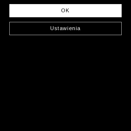
OK
Ustawienia
Niebieskie skarpety
Gładkie skarpety
Bawełna
19,99 zł
9,99 zł
DRUGI I TRZECI PRODUKT -30%
Najniższa cena: 19,99 zł
-50%
NOWOŚĆ
Cena regularna: 19,99 zł
-50%
DRUGI I TRZECI PRODUKT -30%
Newsletter