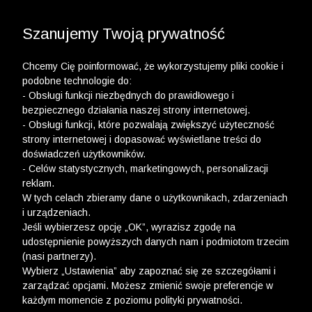
3 POLO Z BAWEŁNY ORGANICZNEJ ZA 149,99 ZŁ >>
WYPRZEDAŻ DO -50% | DODATKOWE -30% NA
DRUGI I TRZECI PRODUKT >>
Szanujemy Twoją prywatność
Chcemy Cię poinformować, że wykorzystujemy pliki cookie i
podobne technologie do:
- Obsługi funkcji niezbędnych do prawidłowego i
bezpiecznego działania naszej strony internetowej.
wólczanka
-
flaga 3 za 39,99 zł (skarpety)
- Obsługi funkcji, które pozwalają zwiększyć użyteczność
strony internetowej i dopasować wyświetlane treści do
FLAGA 3 ZA 39,99 ZŁ (SKARPETY)
doświadczeń użytkowników.
- Celów statystycznych, marketingowych, personalizacji
FILTRY
reklam.
W tych celach zbieramy dane o użytkownikach, zdarzeniach
i urządzeniach.
Jeśli wybierzesz opcję „OK”, wyrazisz zgodę na
udostępnienie powyższych danych nam i podmiotom trzecim
(nasi partnerzy).
Wybierz „Ustawienia” aby zapoznać się ze szczegółami i
zarządzać opcjami. Możesz zmienić swoje preferencje w
każdym momencie z poziomu polityki prywatności.