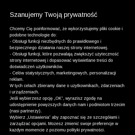
3 POLO Z BAWEŁNY ORGANICZNEJ ZA 149,99 ZŁ >>
3 POLO Z BAWEŁNY MERCERYZOWANEJ ZA 199,99
WYPRZEDAŻ DO -50% | DODATKOWE -30% NA
DRUGI I TRZECI PRODUKT >>
ZŁ >>
Szanujemy Twoją prywatność
Chcemy Cię poinformować, że wykorzystujemy pliki cookie i
podobne technologie do:
- Obsługi funkcji niezbędnych do prawidłowego i
bezpiecznego działania naszej strony internetowej.
wólczanka
-
mężczyzna
-
kolekcja świąteczna
- Obsługi funkcji, które pozwalają zwiększyć użyteczność
strony internetowej i dopasować wyświetlane treści do
KOLEKCJA ŚWIĄTECZNA
doświadczeń użytkowników.
- Celów statystycznych, marketingowych, personalizacji
FILTRY
reklam.
W tych celach zbieramy dane o użytkownikach, zdarzeniach
i urządzeniach.
Jeśli wybierzesz opcję „OK”, wyrazisz zgodę na
udostępnienie powyższych danych nam i podmiotom trzecim
(nasi partnerzy).
Wybierz „Ustawienia” aby zapoznać się ze szczegółami i
zarządzać opcjami. Możesz zmienić swoje preferencje w
każdym momencie z poziomu polityki prywatności.
Ups, niestety nie znaleźliśmy żadnych produktów