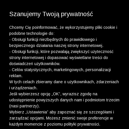
3 POLO Z BAWEŁNY ORGANICZNEJ ZA 149,99 ZŁ >>
WYPRZEDAŻ DO -50% | DODATKOWE -30% NA
DRUGI I TRZECI PRODUKT >>
Szanujemy Twoją prywatność
Chcemy Cię poinformować, że wykorzystujemy pliki cookie i
podobne technologie do:
- Obsługi funkcji niezbędnych do prawidłowego i
bezpiecznego działania naszej strony internetowej.
- Obsługi funkcji, które pozwalają zwiększyć użyteczność
strony internetowej i dopasować wyświetlane treści do
doświadczeń użytkowników.
- Celów statystycznych, marketingowych, personalizacji
reklam.
W tych celach zbieramy dane o użytkownikach, zdarzeniach
i urządzeniach.
Jeśli wybierzesz opcję „OK”, wyrazisz zgodę na
udostępnienie powyższych danych nam i podmiotom trzecim
(nasi partnerzy).
Wybierz „Ustawienia” aby zapoznać się ze szczegółami i
zarządzać opcjami. Możesz zmienić swoje preferencje w
każdym momencie z poziomu polityki prywatności.