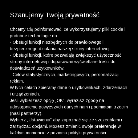
3 POLO Z BAWEŁNY ORGANICZNEJ ZA 149,99 ZŁ >>
WYPRZEDAŻ DO -50% | DODATKOWE -30% NA
DRUGI I TRZECI PRODUKT >>
Szanujemy Twoją prywatność
Chcemy Cię poinformować, że wykorzystujemy pliki cookie i
podobne technologie do:
- Obsługi funkcji niezbędnych do prawidłowego i
bezpiecznego działania naszej strony internetowej.
wólczanka
-
nowości
-
kolekcja męska
-
zobacz wszystko
- Obsługi funkcji, które pozwalają zwiększyć użyteczność
strony internetowej i dopasować wyświetlane treści do
ZOBACZ WSZYSTKO
doświadczeń użytkowników.
- Celów statystycznych, marketingowych, personalizacji
FILTRY
reklam.
W tych celach zbieramy dane o użytkownikach, zdarzeniach
i urządzeniach.
Jeśli wybierzesz opcję „OK”, wyrazisz zgodę na
udostępnienie powyższych danych nam i podmiotom trzecim
(nasi partnerzy).
Wybierz „Ustawienia” aby zapoznać się ze szczegółami i
zarządzać opcjami. Możesz zmienić swoje preferencje w
każdym momencie z poziomu polityki prywatności.