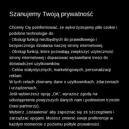
3 POLO Z BAWEŁNY ORGANICZNEJ ZA 149,99 ZŁ >>
WYPRZEDAŻ DO -50% | DODATKOWE -30% NA
DRUGI I TRZECI PRODUKT >>
Szanujemy Twoją prywatność
Chcemy Cię poinformować, że wykorzystujemy pliki cookie i
podobne technologie do:
- Obsługi funkcji niezbędnych do prawidłowego i
bezpiecznego działania naszej strony internetowej.
wólczanka
-
nowości
-
polecamy dla niego
- Obsługi funkcji, które pozwalają zwiększyć użyteczność
strony internetowej i dopasować wyświetlane treści do
POLECAMY DLA NIEGO
doświadczeń użytkowników.
- Celów statystycznych, marketingowych, personalizacji
FILTRY
reklam.
W tych celach zbieramy dane o użytkownikach, zdarzeniach
i urządzeniach.
Jeśli wybierzesz opcję „OK”, wyrazisz zgodę na
udostępnienie powyższych danych nam i podmiotom trzecim
(nasi partnerzy).
Wybierz „Ustawienia” aby zapoznać się ze szczegółami i
zarządzać opcjami. Możesz zmienić swoje preferencje w
każdym momencie z poziomu polityki prywatności.