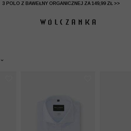
 DO -50% | DODATKOWE -30% NA DRUGI I TRZECI PRO
3 POLO Z BAWEŁNY ORGANICZNEJ ZA 149,99 ZŁ >>