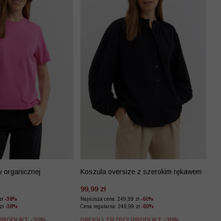
y organicznej
Koszula oversize z szerokim rękawem
99,99 zł
zł
-38%
Najniższa cena: 249,99 zł
-60%
 zł
-38%
Cena regularna: 249,99 zł
-60%
 PRODUKT -30%
DRUGI I TRZECI PRODUKT -30%