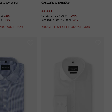
astowy wzór
Koszula w pepitkę
99,99 zł
9 zł
-50%
Najniższa cena: 129,99 zł
-23%
9 zł
-50%
Cena regularna: 249,99 zł
-60%
 PRODUKT -30%
DRUGI I TRZECI PRODUKT -30%