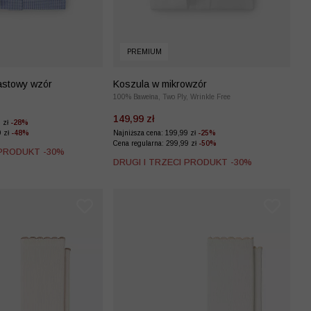
PREMIUM
astowy wzór
Koszula w mikrowzór
100% Bawełna, Two Ply, Wrinkle Free
149,99 zł
9 zł
-28%
9 zł
-48%
Najniższa cena: 199,99 zł
-25%
Cena regularna: 299,99 zł
-50%
 PRODUKT -30%
DRUGI I TRZECI PRODUKT -30%