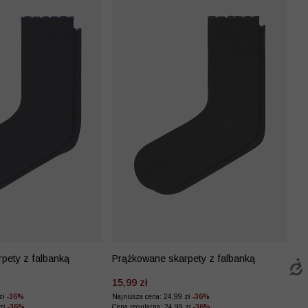
pety z falbanką
Prążkowane skarpety z falbanką
15,99 zł
zł
-36%
Najniższa cena: 24,99 zł
-36%
 zł
-36%
Cena regularna: 24,99 zł
-36%