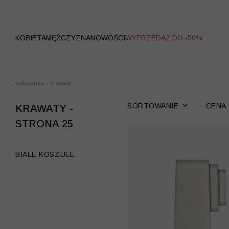
WYPRZEDAŻ
KOBIETA
MĘŻCZYZNA
NOWOŚCI
WYPRZEDAŻ DO -50%
wólczanka
-
krawaty
SORTOWANIE
CENA
KRAWATY -
STRONA 25
BIAŁE KOSZULE