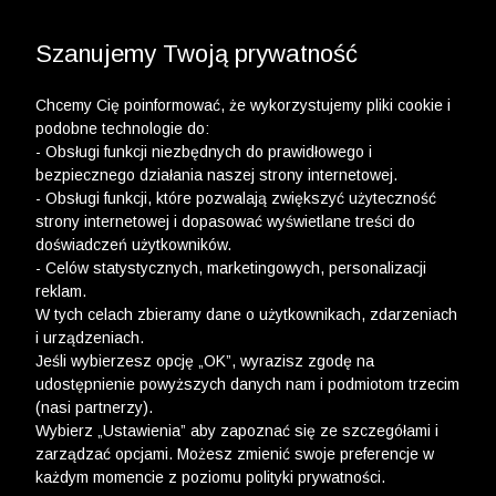
3 POLO Z BAWEŁNY ORGANICZNEJ ZA 149,99 ZŁ >>
WYPRZEDAŻ DO -50% | DODATKOWE -30% NA
DRUGI I TRZECI PRODUKT >>
Szanujemy Twoją prywatność
Chcemy Cię poinformować, że wykorzystujemy pliki cookie i
podobne technologie do:
- Obsługi funkcji niezbędnych do prawidłowego i
bezpiecznego działania naszej strony internetowej.
wólczanka
-
wyprzedaż do -50%
-
kolekcja męska
- Obsługi funkcji, które pozwalają zwiększyć użyteczność
strony internetowej i dopasować wyświetlane treści do
KOLEKCJA MĘSKA - STRONA 3
doświadczeń użytkowników.
- Celów statystycznych, marketingowych, personalizacji
FILTRY
reklam.
W tych celach zbieramy dane o użytkownikach, zdarzeniach
i urządzeniach.
Jeśli wybierzesz opcję „OK”, wyrazisz zgodę na
udostępnienie powyższych danych nam i podmiotom trzecim
(nasi partnerzy).
Wybierz „Ustawienia” aby zapoznać się ze szczegółami i
zarządzać opcjami. Możesz zmienić swoje preferencje w
każdym momencie z poziomu polityki prywatności.