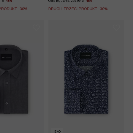
9 zł
-48%
Cena regularna: 229,99 zł
-48%
 PRODUKT -30%
DRUGI I TRZECI PRODUKT -30%
EKO