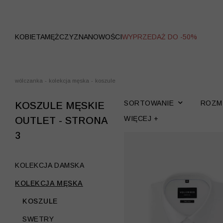
WYPRZEDAŻ
KOBIETA
MĘŻCZYZNA
NOWOŚCI
WYPRZEDAŻ DO -50%
wólczanka
-
kolekcja męska
-
koszule
SORTOWANIE
ROZM
KOSZULE MĘSKIE
WIĘCEJ +
OUTLET - STRONA
3
KOLEKCJA DAMSKA
KOLEKCJA MĘSKA
KOSZULE
SWETRY