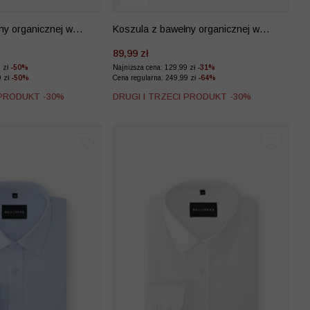
ny organicznej w
Koszula z bawełny organicznej w
mikrowzór
89,99 zł
9 zł
-50%
Najniższa cena: 129,99 zł
-31%
9 zł
-50%
Cena regularna: 249,99 zł
-64%
 PRODUKT -30%
DRUGI I TRZECI PRODUKT -30%