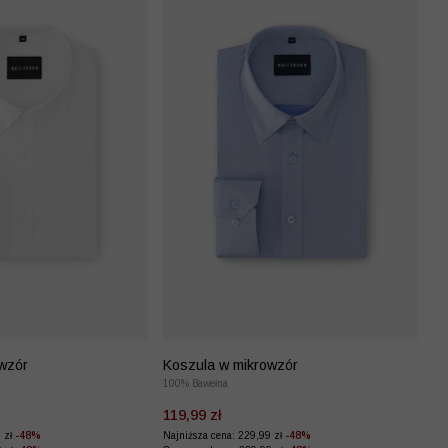
wzór
Koszula w mikrowzór
100% Bawełna
119,99 zł
9 zł
-48%
Najniższa cena: 229,99 zł
-48%