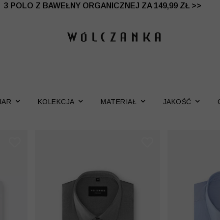
 DO -50% | DODATKOWE -30% NA DRUGI I TRZECI PRO
3 POLO Z BAWEŁNY ORGANICZNEJ ZA 149,99 ZŁ >>
IAR
KOLEKCJA
MATERIAŁ
JAKOŚĆ