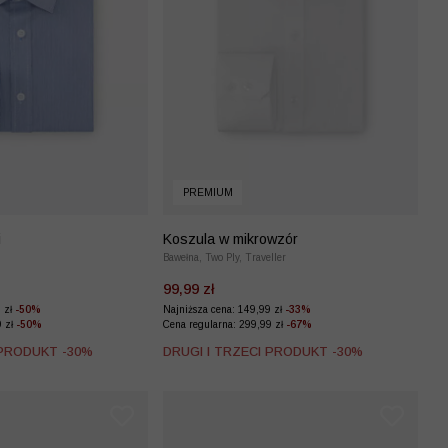
PREMIUM
i
Koszula w mikrowzór
Bawełna, Two Ply, Traveller
99,99 zł
9 zł
-50%
Najniższa cena: 149,99 zł
-33%
9 zł
-50%
Cena regularna: 299,99 zł
-67%
 PRODUKT -30%
DRUGI I TRZECI PRODUKT -30%