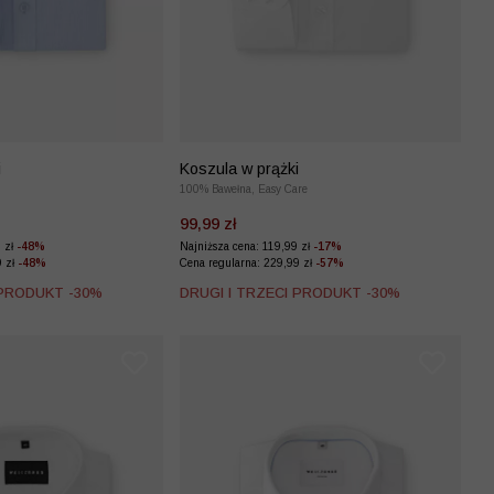
i
Koszula w prążki
100% Bawełna, Easy Care
99,99 zł
9 zł
-48%
Najniższa cena: 119,99 zł
-17%
9 zł
-48%
Cena regularna: 229,99 zł
-57%
 PRODUKT -30%
DRUGI I TRZECI PRODUKT -30%