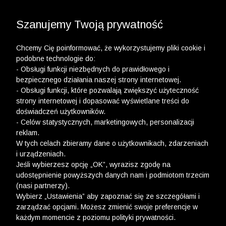
3 POLO Z BAWEŁNY ORGANICZNEJ ZA 149,99 ZŁ >>
WYPRZEDAŻ DO -50% | DODATKOWE -30% NA
DRUGI I TRZECI PRODUKT >>
Szanujemy Twoją prywatność
Chcemy Cię poinformować, że wykorzystujemy pliki cookie i
podobne technologie do:
- Obsługi funkcji niezbędnych do prawidłowego i
bezpiecznego działania naszej strony internetowej.
- Obsługi funkcji, które pozwalają zwiększyć użyteczność
strony internetowej i dopasować wyświetlane treści do
doświadczeń użytkowników.
- Celów statystycznych, marketingowych, personalizacji
reklam.
W tych celach zbieramy dane o użytkownikach, zdarzeniach
i urządzeniach.
Jeśli wybierzesz opcję „OK”, wyrazisz zgodę na
udostępnienie powyższych danych nam i podmiotom trzecim
(nasi partnerzy).
Wybierz „Ustawienia” aby zapoznać się ze szczegółami i
zarządzać opcjami. Możesz zmienić swoje preferencje w
każdym momencie z poziomu polityki prywatności.