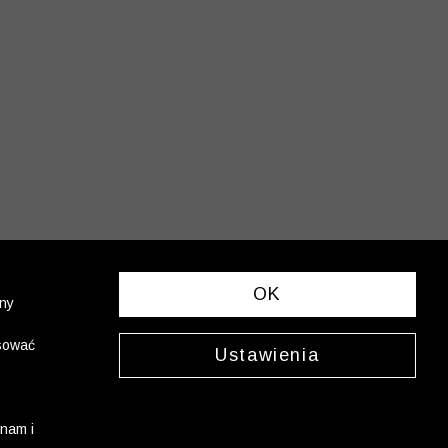
OK
ony
asować
Ustawienia
nam i