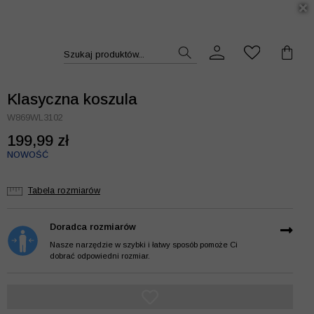
DUKT >>
Szukaj produktów...
Klasyczna koszula
W869WL3102
199,99 zł
NOWOŚĆ
Tabela rozmiarów
Doradca rozmiarów
Nasze narzędzie w szybki i łatwy sposób pomoże Ci
dobrać odpowiedni rozmiar.