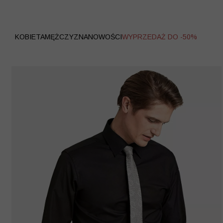
WYPRZEDAŻ
KOBIETA
MĘŻCZYZNA
NOWOŚCI
WYPRZEDAŻ DO -50%