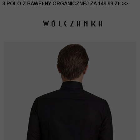
 DO -50% | DODATKOWE -30% NA DRUGI I TRZECI PRO
3 POLO Z BAWEŁNY ORGANICZNEJ ZA 149,99 ZŁ >>