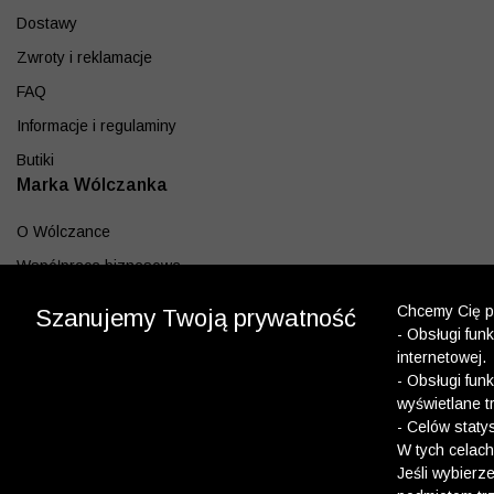
Dostawy
Zwroty i reklamacje
FAQ
Informacje i regulaminy
Butiki
Marka Wólczanka
O Wólczance
Współpraca biznesowa
Blog
Chcemy Cię po
Szanujemy Twoją prywatność
- Obsługi fun
Program lojalnościowy
internetowej.
Aplikacja
- Obsługi fun
wyświetlane t
Pobierz z App Store
- Celów staty
Pobierz z Google play
W tych celach
Jeśli wybierz