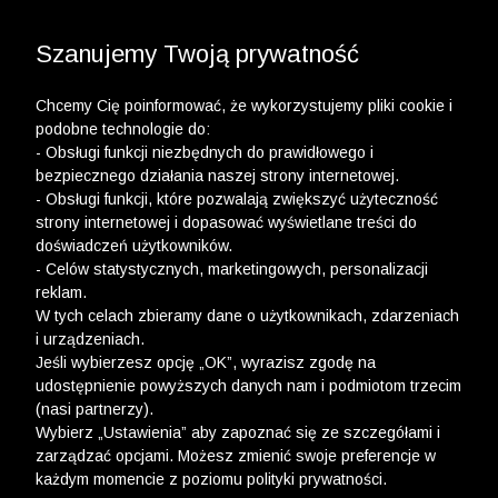
3 POLO Z BAWEŁNY ORGANICZNEJ ZA 149,99 ZŁ >>
WYPRZEDAŻ DO -50% | DODATKOWE -30% NA
DRUGI I TRZECI PRODUKT >>
Szanujemy Twoją prywatność
Chcemy Cię poinformować, że wykorzystujemy pliki cookie i
podobne technologie do:
- Obsługi funkcji niezbędnych do prawidłowego i
bezpiecznego działania naszej strony internetowej.
- Obsługi funkcji, które pozwalają zwiększyć użyteczność
strony internetowej i dopasować wyświetlane treści do
doświadczeń użytkowników.
- Celów statystycznych, marketingowych, personalizacji
reklam.
W tych celach zbieramy dane o użytkownikach, zdarzeniach
i urządzeniach.
Jeśli wybierzesz opcję „OK”, wyrazisz zgodę na
udostępnienie powyższych danych nam i podmiotom trzecim
(nasi partnerzy).
Wybierz „Ustawienia” aby zapoznać się ze szczegółami i
zarządzać opcjami. Możesz zmienić swoje preferencje w
każdym momencie z poziomu polityki prywatności.