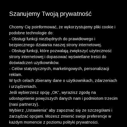
3 POLO Z BAWEŁNY ORGANICZNEJ ZA 149,99 ZŁ >>
WYPRZEDAŻ DO -50% | DODATKOWE -30% NA
DRUGI I TRZECI PRODUKT >>
Szanujemy Twoją prywatność
Chcemy Cię poinformować, że wykorzystujemy pliki cookie i
podobne technologie do:
- Obsługi funkcji niezbędnych do prawidłowego i
bezpiecznego działania naszej strony internetowej.
- Obsługi funkcji, które pozwalają zwiększyć użyteczność
strony internetowej i dopasować wyświetlane treści do
doświadczeń użytkowników.
- Celów statystycznych, marketingowych, personalizacji
reklam.
W tych celach zbieramy dane o użytkownikach, zdarzeniach
i urządzeniach.
Jeśli wybierzesz opcję „OK”, wyrazisz zgodę na
udostępnienie powyższych danych nam i podmiotom trzecim
(nasi partnerzy).
Wybierz „Ustawienia” aby zapoznać się ze szczegółami i
zarządzać opcjami. Możesz zmienić swoje preferencje w
każdym momencie z poziomu polityki prywatności.