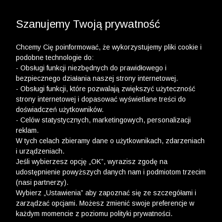
3 POLO Z BAWEŁNY ORGANICZNEJ ZA 149,99 ZŁ >>
WYPRZEDAŻ DO -50% | DODATKOWE -30% NA
DRUGI I TRZECI PRODUKT >>
Szanujemy Twoją prywatność
Chcemy Cię poinformować, że wykorzystujemy pliki cookie i
podobne technologie do:
- Obsługi funkcji niezbędnych do prawidłowego i
bezpiecznego działania naszej strony internetowej.
- Obsługi funkcji, które pozwalają zwiększyć użyteczność
strony internetowej i dopasować wyświetlane treści do
doświadczeń użytkowników.
- Celów statystycznych, marketingowych, personalizacji
reklam.
W tych celach zbieramy dane o użytkownikach, zdarzeniach
i urządzeniach.
Jeśli wybierzesz opcję „OK”, wyrazisz zgodę na
udostępnienie powyższych danych nam i podmiotom trzecim
(nasi partnerzy).
Wybierz „Ustawienia” aby zapoznać się ze szczegółami i
zarządzać opcjami. Możesz zmienić swoje preferencje w
każdym momencie z poziomu polityki prywatności.