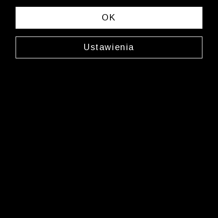
OK
Ustawienia
Skarpety w romby
0000JX2875
24,99 zł