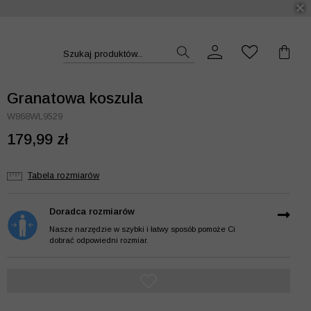
DUKT >>
Szukaj produktów...
Granatowa koszula
W868WL9529
179,99 zł
Tabela rozmiarów
Doradca rozmiarów
Nasze narzędzie w szybki i łatwy sposób pomoże Ci
dobrać odpowiedni rozmiar.