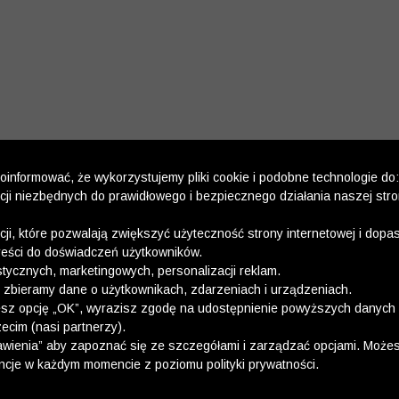
informować, że wykorzystujemy pliki cookie i podobne technologie do:
kcji niezbędnych do prawidłowego i bezpiecznego działania naszej str
kcji, które pozwalają zwiększyć użyteczność strony internetowej i dop
reści do doświadczeń użytkowników.
stycznych, marketingowych, personalizacji reklam.
 zbieramy dane o użytkownikach, zdarzeniach i urządzeniach.
esz opcję „OK”, wyrazisz zgodę na udostępnienie powyższych danych 
ecim (nasi partnerzy).
wienia” aby zapoznać się ze szczegółami i zarządzać opcjami. Może
ncje w każdym momencie z poziomu polityki prywatności.