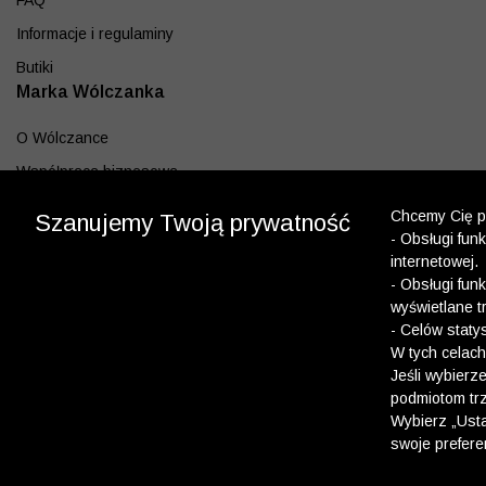
FAQ
Informacje i regulaminy
Butiki
Marka Wólczanka
O Wólczance
Współpraca biznesowa
Blog
Chcemy Cię po
Szanujemy Twoją prywatność
- Obsługi fun
Program lojalnościowy
internetowej.
Aplikacja
- Obsługi fun
wyświetlane t
Pobierz z App Store
- Celów staty
Pobierz z Google play
W tych celach
Jeśli wybierz
podmiotom trz
Dołącz do nas
Wybierz „Usta
swoje prefere