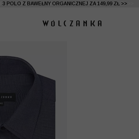
 DO -50% | DODATKOWE -30% NA DRUGI I TRZECI PRO
3 POLO Z BAWEŁNY ORGANICZNEJ ZA 149,99 ZŁ >>