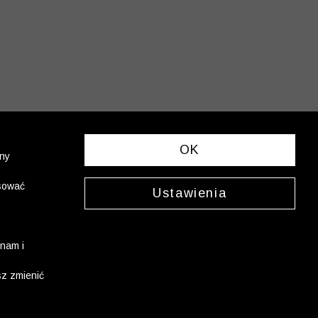
OK
ony
asować
Ustawienia
nam i
sz zmienić