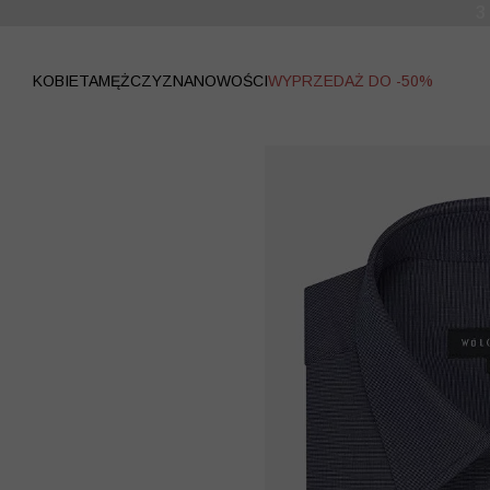
WYPRZEDAŻ
KOBIETA
MĘŻCZYZNA
NOWOŚCI
WYPRZEDAŻ DO -50%