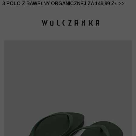
 DO -50% | DODATKOWE -30% NA DRUGI I TRZECI PRO
3 POLO Z BAWEŁNY ORGANICZNEJ ZA 149,99 ZŁ >>