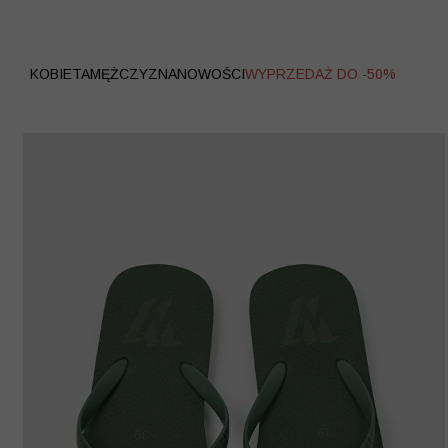
WYPRZEDAŻ
KOBIETA
MĘŻCZYZNA
NOWOŚCI
WYPRZEDAŻ DO -50%