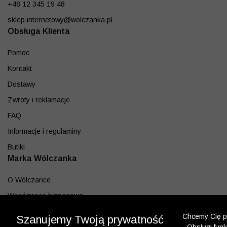
+48 12 345 19 48
sklep.internetowy@wolczanka.pl
Obsługa Klienta
Pomoc
Kontakt
Dostawy
Zwroty i reklamacje
FAQ
Informacje i regulaminy
Butiki
Marka Wólczanka
O Wólczance
Współpraca biznesowa
Blog
Chcemy Cię po
Szanujemy Twoją prywatność
Program lojalnościowy