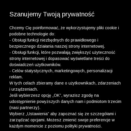
3 POLO Z BAWEŁNY ORGANICZNEJ ZA 149,99 ZŁ >>
WYPRZEDAŻ DO -50% | DODATKOWE -30% NA
DRUGI I TRZECI PRODUKT >>
Szanujemy Twoją prywatność
Chcemy Cię poinformować, że wykorzystujemy pliki cookie i
podobne technologie do:
- Obsługi funkcji niezbędnych do prawidłowego i
bezpiecznego działania naszej strony internetowej.
- Obsługi funkcji, które pozwalają zwiększyć użyteczność
strony internetowej i dopasować wyświetlane treści do
doświadczeń użytkowników.
- Celów statystycznych, marketingowych, personalizacji
reklam.
W tych celach zbieramy dane o użytkownikach, zdarzeniach
i urządzeniach.
Jeśli wybierzesz opcję „OK”, wyrazisz zgodę na
udostępnienie powyższych danych nam i podmiotom trzecim
(nasi partnerzy).
Wybierz „Ustawienia” aby zapoznać się ze szczegółami i
zarządzać opcjami. Możesz zmienić swoje preferencje w
każdym momencie z poziomu polityki prywatności.