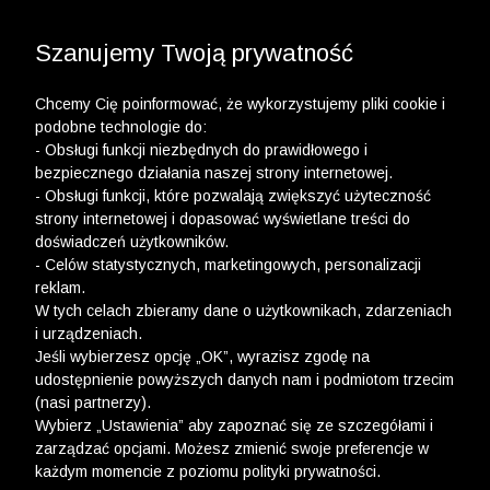
3 POLO Z BAWEŁNY ORGANICZNEJ ZA 149,99 ZŁ >>
WYPRZEDAŻ DO -50% | DODATKOWE -30% NA
DRUGI I TRZECI PRODUKT >>
Szanujemy Twoją prywatność
Chcemy Cię poinformować, że wykorzystujemy pliki cookie i
podobne technologie do:
- Obsługi funkcji niezbędnych do prawidłowego i
bezpiecznego działania naszej strony internetowej.
- Obsługi funkcji, które pozwalają zwiększyć użyteczność
strony internetowej i dopasować wyświetlane treści do
doświadczeń użytkowników.
- Celów statystycznych, marketingowych, personalizacji
reklam.
W tych celach zbieramy dane o użytkownikach, zdarzeniach
i urządzeniach.
Jeśli wybierzesz opcję „OK”, wyrazisz zgodę na
udostępnienie powyższych danych nam i podmiotom trzecim
(nasi partnerzy).
Wybierz „Ustawienia” aby zapoznać się ze szczegółami i
zarządzać opcjami. Możesz zmienić swoje preferencje w
każdym momencie z poziomu polityki prywatności.