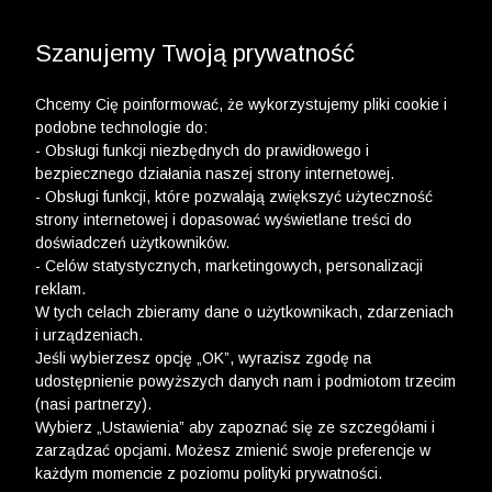
3 POLO Z BAWEŁNY ORGANICZNEJ ZA 149,99 ZŁ >>
WYPRZEDAŻ DO -50% | DODATKOWE -30% NA
DRUGI I TRZECI PRODUKT >>
Szanujemy Twoją prywatność
Chcemy Cię poinformować, że wykorzystujemy pliki cookie i
podobne technologie do:
- Obsługi funkcji niezbędnych do prawidłowego i
bezpiecznego działania naszej strony internetowej.
- Obsługi funkcji, które pozwalają zwiększyć użyteczność
strony internetowej i dopasować wyświetlane treści do
doświadczeń użytkowników.
- Celów statystycznych, marketingowych, personalizacji
reklam.
W tych celach zbieramy dane o użytkownikach, zdarzeniach
i urządzeniach.
Jeśli wybierzesz opcję „OK”, wyrazisz zgodę na
udostępnienie powyższych danych nam i podmiotom trzecim
(nasi partnerzy).
Wybierz „Ustawienia” aby zapoznać się ze szczegółami i
zarządzać opcjami. Możesz zmienić swoje preferencje w
każdym momencie z poziomu polityki prywatności.