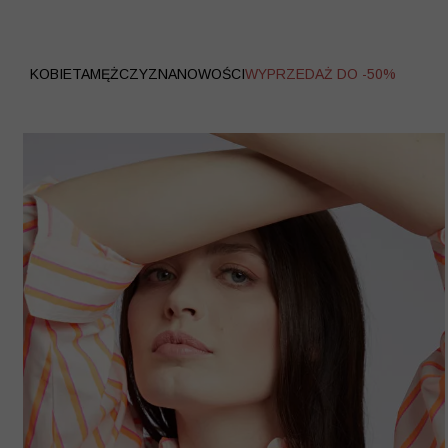
WYPRZEDAŻ
KOBIETA
MĘŻCZYZNA
NOWOŚCI
WYPRZEDAŻ DO -50%