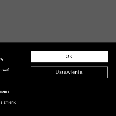
OK
ony
asować
Ustawienia
nam i
sz zmienić