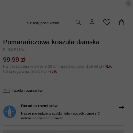
DUKT >>
Szukaj produktów...
Pomarańczowa koszula damska
DL90LB1134
99,99 zł
Najniższa cena w okresie 30 dni przed obniżką: 169,99 zł
-41%
Cena regularna: 399,99 zł
-75%
Tabela rozmiarów
Doradca rozmiarów
Nasze narzędzie w szybki i łatwy sposób pomoże Ci
dobrać odpowiedni rozmiar.