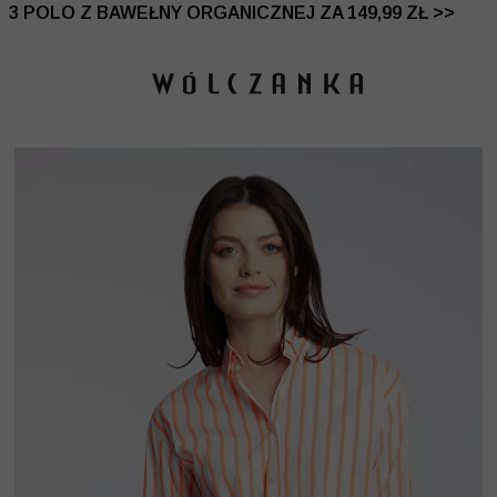
 DO -50% | DODATKOWE -30% NA DRUGI I TRZECI PRO
3 POLO Z BAWEŁNY ORGANICZNEJ ZA 149,99 ZŁ >>