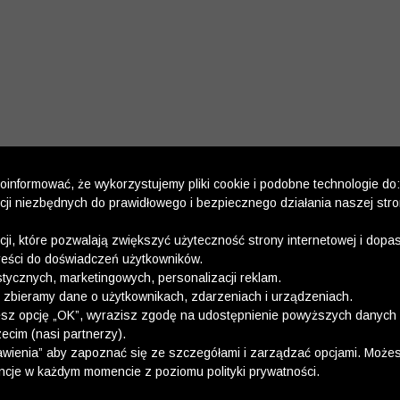
informować, że wykorzystujemy pliki cookie i podobne technologie do:
kcji niezbędnych do prawidłowego i bezpiecznego działania naszej str
kcji, które pozwalają zwiększyć użyteczność strony internetowej i dop
reści do doświadczeń użytkowników.
stycznych, marketingowych, personalizacji reklam.
 zbieramy dane o użytkownikach, zdarzeniach i urządzeniach.
esz opcję „OK”, wyrazisz zgodę na udostępnienie powyższych danych 
ecim (nasi partnerzy).
wienia” aby zapoznać się ze szczegółami i zarządzać opcjami. Może
ncje w każdym momencie z poziomu polityki prywatności.