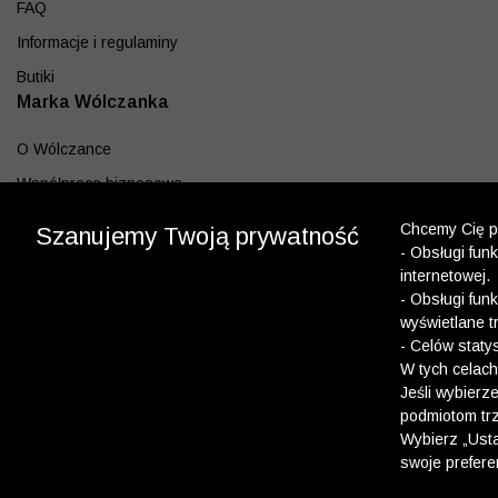
FAQ
Informacje i regulaminy
Butiki
Marka Wólczanka
O Wólczance
Współpraca biznesowa
Blog
Chcemy Cię po
Szanujemy Twoją prywatność
- Obsługi fun
Program lojalnościowy
internetowej.
Aplikacja
- Obsługi fun
wyświetlane t
Pobierz z App Store
- Celów staty
Pobierz z Google play
W tych celach
Jeśli wybierz
podmiotom trz
Dołącz do nas
Wybierz „Usta
swoje prefere