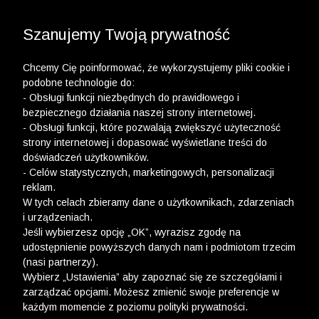
3 POLO Z BAWEŁNY ORGANICZNEJ ZA 149,99 ZŁ >>
WYPRZEDAŻ DO -50% | DODATKOWE -30% NA
DRUGI I TRZECI PRODUKT >>
Szanujemy Twoją prywatność
Chcemy Cię poinformować, że wykorzystujemy pliki cookie i
podobne technologie do:
- Obsługi funkcji niezbędnych do prawidłowego i
bezpiecznego działania naszej strony internetowej.
- Obsługi funkcji, które pozwalają zwiększyć użyteczność
strony internetowej i dopasować wyświetlane treści do
doświadczeń użytkowników.
- Celów statystycznych, marketingowych, personalizacji
reklam.
W tych celach zbieramy dane o użytkownikach, zdarzeniach
i urządzeniach.
Jeśli wybierzesz opcję „OK”, wyrazisz zgodę na
udostępnienie powyższych danych nam i podmiotom trzecim
(nasi partnerzy).
Wybierz „Ustawienia” aby zapoznać się ze szczegółami i
zarządzać opcjami. Możesz zmienić swoje preferencje w
każdym momencie z poziomu polityki prywatności.