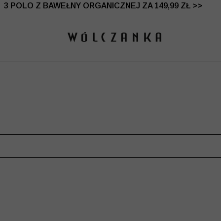
 DO -50% | DODATKOWE -30% NA DRUGI I TRZECI PRO
3 POLO Z BAWEŁNY ORGANICZNEJ ZA 149,99 ZŁ >>