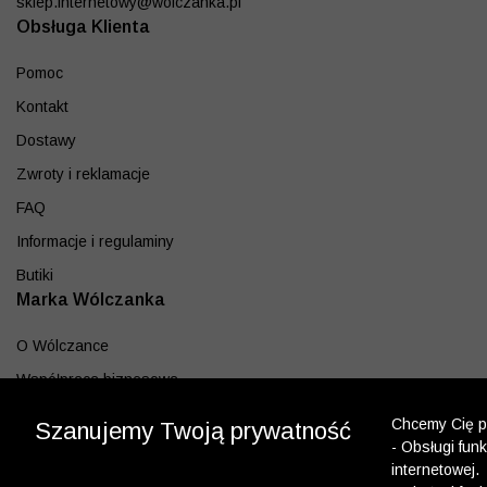
sklep.internetowy@wolczanka.pl
Obsługa Klienta
Pomoc
Kontakt
Dostawy
Zwroty i reklamacje
FAQ
Informacje i regulaminy
Butiki
Marka Wólczanka
O Wólczance
Współpraca biznesowa
Blog
Chcemy Cię po
Szanujemy Twoją prywatność
Program lojalnościowy
- Obsługi fun
internetowej.
Aplikacja