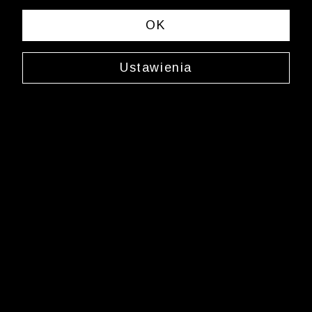
OK
Ustawienia
Szal z wełny
0000JX5582
99,99 zł