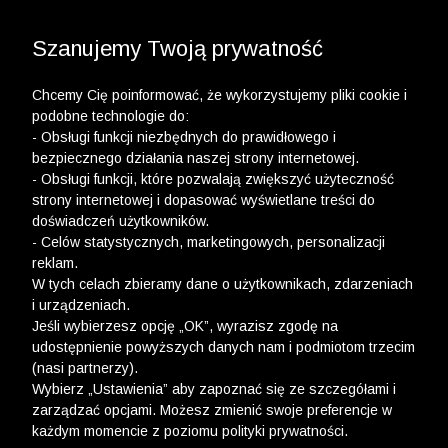
3 POLO Z BAWEŁNY ORGANICZNEJ ZA 149,99 ZŁ >>
WYPRZEDAŻ DO -50% | DODATKOWE -30% NA
DRUGI I TRZECI PRODUKT >>
Szanujemy Twoją prywatność
Chcemy Cię poinformować, że wykorzystujemy pliki cookie i
podobne technologie do:
- Obsługi funkcji niezbędnych do prawidłowego i
bezpiecznego działania naszej strony internetowej.
- Obsługi funkcji, które pozwalają zwiększyć użyteczność
strony internetowej i dopasować wyświetlane treści do
doświadczeń użytkowników.
- Celów statystycznych, marketingowych, personalizacji
reklam.
W tych celach zbieramy dane o użytkownikach, zdarzeniach
i urządzeniach.
Jeśli wybierzesz opcję „OK”, wyrazisz zgodę na
udostępnienie powyższych danych nam i podmiotom trzecim
(nasi partnerzy).
Wybierz „Ustawienia” aby zapoznać się ze szczegółami i
zarządzać opcjami. Możesz zmienić swoje preferencje w
każdym momencie z poziomu polityki prywatności.