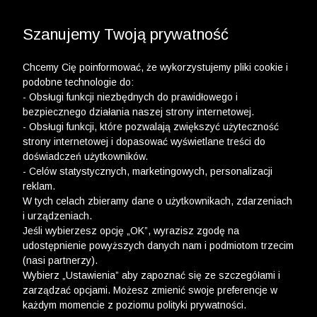
3 POLO Z BAWEŁNY ORGANICZNEJ ZA 149,99 ZŁ >>
WYPRZEDAŻ DO -50% | DODATKOWE -30% NA
DRUGI I TRZECI PRODUKT >>
Szanujemy Twoją prywatność
Chcemy Cię poinformować, że wykorzystujemy pliki cookie i
podobne technologie do:
- Obsługi funkcji niezbędnych do prawidłowego i
bezpiecznego działania naszej strony internetowej.
wólczanka
-
2 za 129,99 zł
- Obsługi funkcji, które pozwalają zwiększyć użyteczność
strony internetowej i dopasować wyświetlane treści do
2 ZA 129,99 ZŁ
doświadczeń użytkowników.
- Celów statystycznych, marketingowych, personalizacji
FILTRY
reklam.
W tych celach zbieramy dane o użytkownikach, zdarzeniach
i urządzeniach.
Jeśli wybierzesz opcję „OK”, wyrazisz zgodę na
udostępnienie powyższych danych nam i podmiotom trzecim
(nasi partnerzy).
Wybierz „Ustawienia” aby zapoznać się ze szczegółami i
zarządzać opcjami. Możesz zmienić swoje preferencje w
każdym momencie z poziomu polityki prywatności.