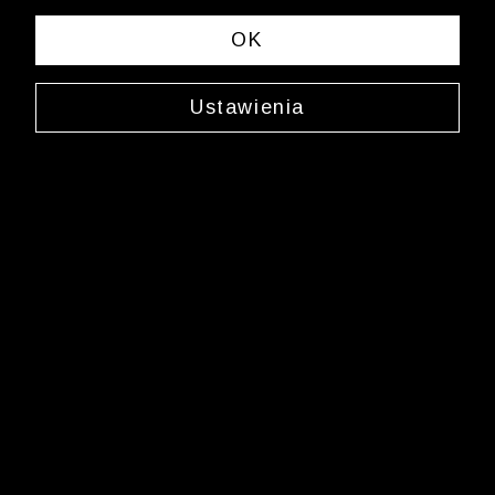
spełniających Twoje kryteria wyszukiwania.
OK
Zmień wybrane kryteria lub
wyczyść filtry
Ustawienia
Newsletter
Zarejestruj się i bądź na bieżąco z nowościami
i okazjami na Wólczanka.pl i daj się zainspirować!
Kontakt z Biurem Obsługi Klienta
+48 12 345 19 48
sklep.internetowy@wolczanka.pl