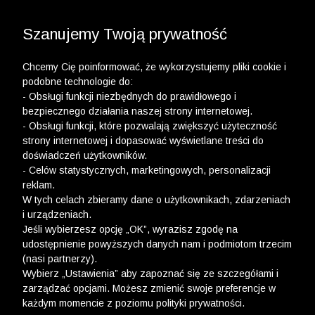
3 POLO Z BAWEŁNY ORGANICZNEJ ZA 149,99 ZŁ >>
WYPRZEDAŻ DO -50% | DODATKOWE -30% NA
DRUGI I TRZECI PRODUKT >>
Szanujemy Twoją prywatność
Chcemy Cię poinformować, że wykorzystujemy pliki cookie i
podobne technologie do:
- Obsługi funkcji niezbędnych do prawidłowego i
bezpiecznego działania naszej strony internetowej.
wólczanka
-
3 za 99.99 zł (t-shirty i polo))
- Obsługi funkcji, które pozwalają zwiększyć użyteczność
strony internetowej i dopasować wyświetlane treści do
3 ZA 99.99 ZŁ (T-SHIRTY I POLO))
doświadczeń użytkowników.
- Celów statystycznych, marketingowych, personalizacji
FILTRY
reklam.
W tych celach zbieramy dane o użytkownikach, zdarzeniach
i urządzeniach.
Jeśli wybierzesz opcję „OK”, wyrazisz zgodę na
udostępnienie powyższych danych nam i podmiotom trzecim
(nasi partnerzy).
Wybierz „Ustawienia” aby zapoznać się ze szczegółami i
zarządzać opcjami. Możesz zmienić swoje preferencje w
każdym momencie z poziomu polityki prywatności.
Ups, niestety nie znaleźliśmy żadnych produktów