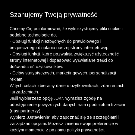
3 POLO Z BAWEŁNY ORGANICZNEJ ZA 149,99 ZŁ >>
3 POLO Z BAWEŁNY MERCERYZOWANEJ ZA 199,99
WYPRZEDAŻ DO -50% | DODATKOWE -30% NA
DRUGI I TRZECI PRODUKT >>
ZŁ >>
Szanujemy Twoją prywatność
Chcemy Cię poinformować, że wykorzystujemy pliki cookie i
podobne technologie do:
- Obsługi funkcji niezbędnych do prawidłowego i
bezpiecznego działania naszej strony internetowej.
wólczanka
-
dodatkowe -30% na gwarantowane -70%
- Obsługi funkcji, które pozwalają zwiększyć użyteczność
strony internetowej i dopasować wyświetlane treści do
DODATKOWE -30% NA GWARANTOWANE
doświadczeń użytkowników.
-70%
- Celów statystycznych, marketingowych, personalizacji
reklam.
FILTRY
W tych celach zbieramy dane o użytkownikach, zdarzeniach
i urządzeniach.
Jeśli wybierzesz opcję „OK”, wyrazisz zgodę na
udostępnienie powyższych danych nam i podmiotom trzecim
(nasi partnerzy).
Wybierz „Ustawienia” aby zapoznać się ze szczegółami i
zarządzać opcjami. Możesz zmienić swoje preferencje w
każdym momencie z poziomu polityki prywatności.