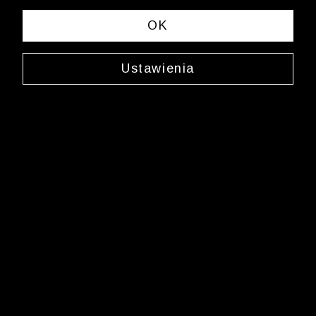
Ups, niestety nie znaleźliśmy żadnych produktów
OK
spełniających Twoje kryteria wyszukiwania.
Zmień wybrane kryteria lub
wyczyść filtry
Ustawienia
Newsletter
Zarejestruj się i bądź na bieżąco z nowościami
i okazjami na Wólczanka.pl i daj się zainspirować!
Kontakt z Biurem Obsługi Klienta
+48 12 345 19 48