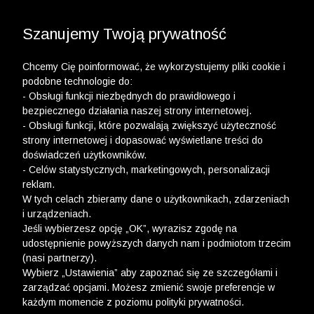
3 POLO Z BAWEŁNY ORGANICZNEJ ZA 149,99 ZŁ >>
WYPRZEDAŻ DO -50% | DODATKOWE -30% NA
DRUGI I TRZECI PRODUKT >>
Szanujemy Twoją prywatność
Chcemy Cię poinformować, że wykorzystujemy pliki cookie i
podobne technologie do:
- Obsługi funkcji niezbędnych do prawidłowego i
bezpiecznego działania naszej strony internetowej.
wólczanka
-
wyprzedaż 15.02. (flagi)
- Obsługi funkcji, które pozwalają zwiększyć użyteczność
strony internetowej i dopasować wyświetlane treści do
WYPRZEDAŻ 15.02. (FLAGI)
doświadczeń użytkowników.
- Celów statystycznych, marketingowych, personalizacji
FILTRY
reklam.
W tych celach zbieramy dane o użytkownikach, zdarzeniach
i urządzeniach.
Jeśli wybierzesz opcję „OK”, wyrazisz zgodę na
udostępnienie powyższych danych nam i podmiotom trzecim
(nasi partnerzy).
Wybierz „Ustawienia” aby zapoznać się ze szczegółami i
zarządzać opcjami. Możesz zmienić swoje preferencje w
każdym momencie z poziomu polityki prywatności.