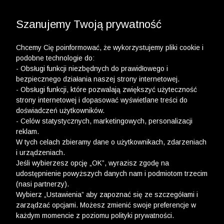
3 POLO Z BAWEŁNY ORGANICZNEJ ZA 149,99 ZŁ >>
WYPRZEDAŻ DO -50% | DODATKOWE -30% NA
DRUGI I TRZECI PRODUKT >>
Szanujemy Twoją prywatność
Chcemy Cię poinformować, że wykorzystujemy pliki cookie i
podobne technologie do:
- Obsługi funkcji niezbędnych do prawidłowego i
bezpiecznego działania naszej strony internetowej.
wólczanka
-
wyprzedaż od -70%
- Obsługi funkcji, które pozwalają zwiększyć użyteczność
strony internetowej i dopasować wyświetlane treści do
WYPRZEDAŻ OD -70%
doświadczeń użytkowników.
- Celów statystycznych, marketingowych, personalizacji
FILTRY
reklam.
W tych celach zbieramy dane o użytkownikach, zdarzeniach
i urządzeniach.
Jeśli wybierzesz opcję „OK”, wyrazisz zgodę na
udostępnienie powyższych danych nam i podmiotom trzecim
(nasi partnerzy).
Wybierz „Ustawienia” aby zapoznać się ze szczegółami i
zarządzać opcjami. Możesz zmienić swoje preferencje w
każdym momencie z poziomu polityki prywatności.
Ups, niestety nie znaleźliśmy żadnych produktów