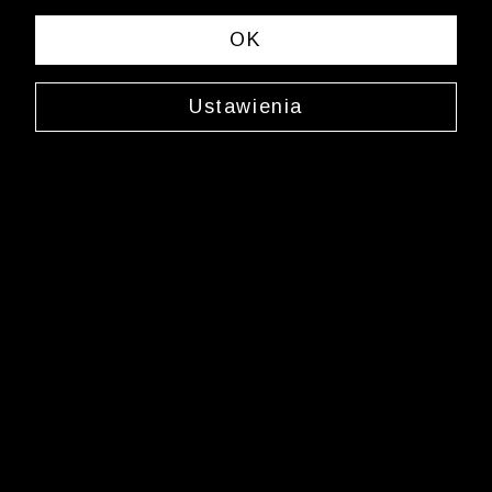
spełniających Twoje kryteria wyszukiwania.
OK
Zmień wybrane kryteria lub
wyczyść filtry
Ustawienia
Newsletter
Zarejestruj się i bądź na bieżąco z nowościami
i okazjami na Wólczanka.pl i daj się zainspirować!
Kontakt z Biurem Obsługi Klienta
+48 12 345 19 48
sklep.internetowy@wolczanka.pl