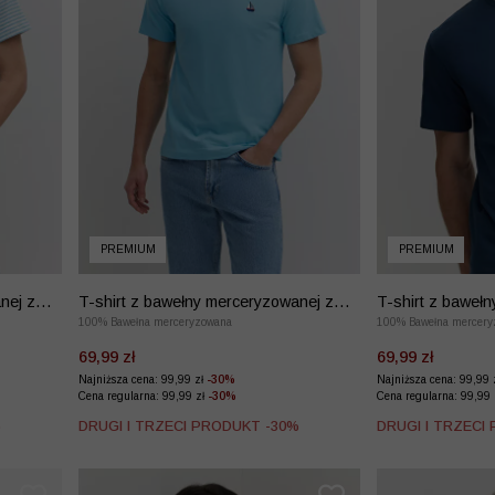
PREMIUM
PREMIUM
nej z
T-shirt z bawełny merceryzowanej z
T-shirt z baweł
haftem
100% Bawełna merceryzowana
haftem
100% Bawełna mercery
69,99 zł
69,99 zł
Najniższa cena: 99,99 zł
-30%
Najniższa cena: 99,99 
Cena regularna: 99,99 zł
-30%
Cena regularna: 99,99
%
DRUGI I TRZECI PRODUKT -30%
DRUGI I TRZECI