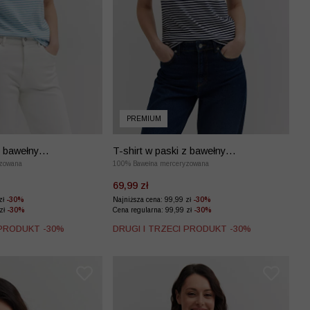
PREMIUM
z bawełny
T-shirt w paski z bawełny
z haftem
zowana
merceryzowanej z haftem
100% Bawełna merceryzowana
69,99 zł
zł
-30%
Najniższa cena: 99,99 zł
-30%
 zł
-30%
Cena regularna: 99,99 zł
-30%
 PRODUKT -30%
DRUGI I TRZECI PRODUKT -30%