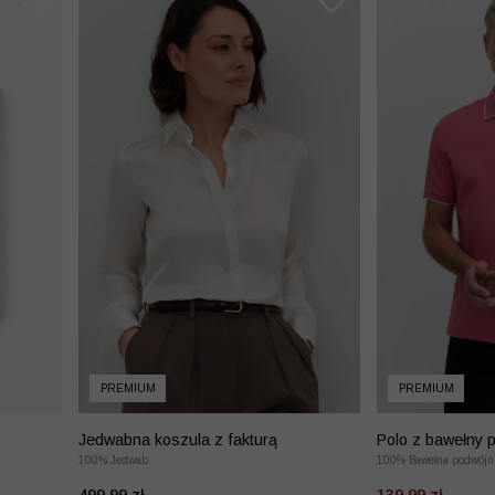
PREMIUM
PREMIUM
Jedwabna koszula z fakturą
Polo z bawełny 
100% Jedwab
merceryzowanej 
100% Bawełna podwójn