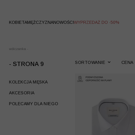
WYPRZEDAŻ
KOBIETA
MĘŻCZYZNA
NOWOŚCI
WYPRZEDAŻ DO -50%
wólczanka
-
SORTOWANIE
CENA
- STRONA 9
KOLEKCJA MĘSKA
AKCESORIA
POLECAMY DLA NIEGO