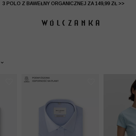
 DO -50% | DODATKOWE -30% NA DRUGI I TRZECI PRO
3 POLO Z BAWEŁNY ORGANICZNEJ ZA 149,99 ZŁ >>