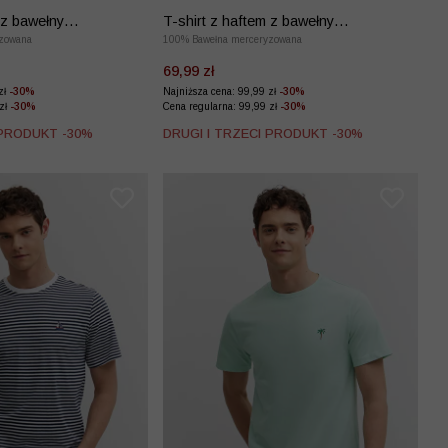
 z bawełny
T-shirt z haftem z bawełny
zowana
merceryzowanej
100% Bawełna merceryzowana
69,99 zł
zł
-30%
Najniższa cena: 99,99 zł
-30%
 zł
-30%
Cena regularna: 99,99 zł
-30%
 PRODUKT -30%
DRUGI I TRZECI PRODUKT -30%