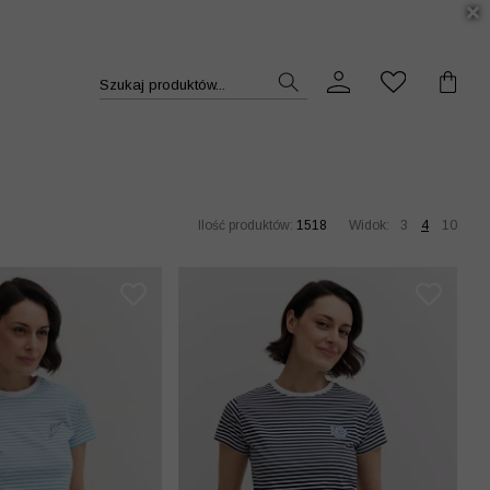
DUKT >>
Szukaj produktów...
Ilość produktów:
1518
Widok:
3
4
10