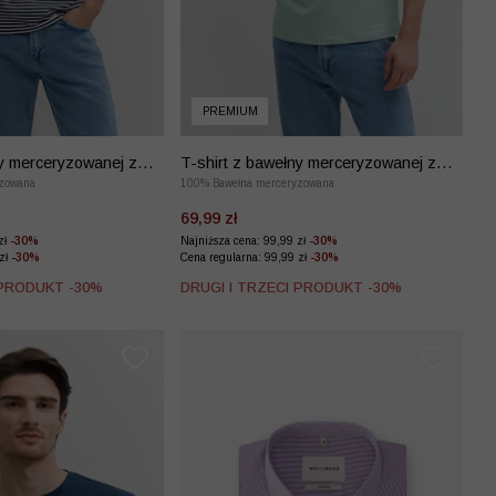
PREMIUM
ny merceryzowanej z
T-shirt z bawełny merceryzowanej z
zowana
haftem
100% Bawełna merceryzowana
69,99 zł
zł
-30%
Najniższa cena: 99,99 zł
-30%
 zł
-30%
Cena regularna: 99,99 zł
-30%
 PRODUKT -30%
DRUGI I TRZECI PRODUKT -30%