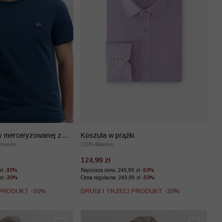
ny merceryzowanej z
Koszula w prążki
zowana
100% Bawełna
124,99 zł
zł
-30%
Najniższa cena: 249,99 zł
-50%
 zł
-30%
Cena regularna: 249,99 zł
-50%
 PRODUKT -30%
DRUGI I TRZECI PRODUKT -30%