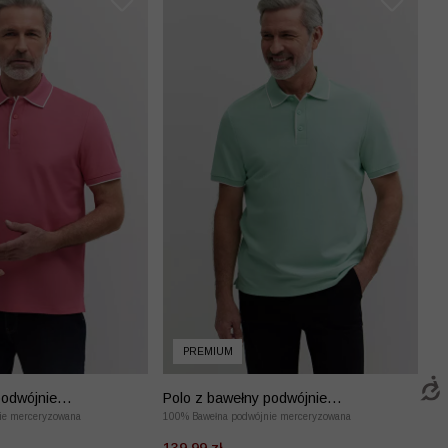
PREMIUM
podwójnie
Polo z bawełny podwójnie
z kontrastem
ie merceryzowana
merceryzowanej z kontrastem
100% Bawełna podwójnie merceryzowana