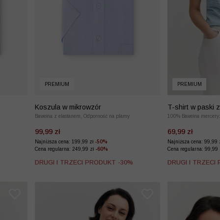
PREMIUM
PREMIUM
Koszula w mikrowzór
T-shirt w paski 
Bawełna z elastanem, Odporność na plamy
merceryzowanej 
100% Bawełna mercery
99,99 zł
69,99 zł
Najniższa cena: 199,99 zł
-50%
Najniższa cena: 99,99 
Cena regularna: 249,99 zł
-60%
Cena regularna: 99,99
%
DRUGI I TRZECI PRODUKT -30%
DRUGI I TRZECI